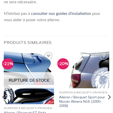
ne sera nécessaire.
N’hésitez pas à
consulter nos guides d’installation
pour
vous aider à poser votre aileron.
PRODUITS SIMILAIRES
-21%
-20%
Ajouter
Ajouter
à la
à la
wishlist
wishlist
RUPTURE DE STOCK
AILERONS & BECQUETS (FRANCEAILERON)
Aileron / Becquet Sport pour
Nissan Almera N16 (2000-
2006)
AILERONS & BECQUETS (FRANCEAILERON)
Aileron / Becquet ST Style