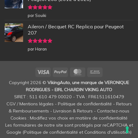
Note
5
sur
par Souiki
5
Aileron / Becquet RC Replica pour Peugeot
207
Note
5
sur
par Haran
5
Visa
PayPal
MasterCard
Bank
Transfer
Copyright 2026 ©
VikingAuto, une marque de VERONIQUE
RODRIGUES - EIRL CHARDIN VIKING AUTO
SIRET : 511 610 479 00020 - TVA : FR61511610479
CGV / Mentions légales
-
Politique de confidentialité
-
Retours
& Remboursements
-
Livraison & Retours
-
Contactez-nous
Cookies : Modifiez vos choix en matière de confidentialité
Les formulaires de notre site sont protégés par reCAPTCHA et
Google (
Politique de confidentialité
et
Conditions d'utilisation
)