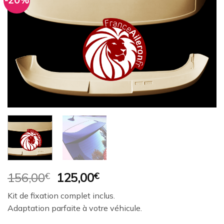
-20%
Ajouter
à la
wishlist
Le
Le
156,00
€
125,00
€
prix
prix
Kit de fixation complet inclus.
initial
actuel
Adaptation parfaite à votre véhicule.
était :
est :