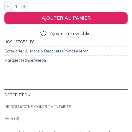
156,00€.
125,00€.
quantité de Aileron / Becquet #2 pour BMW Série 1 E81/E87 (de
AJOUTER AU PANIER
Ajouter à la wishlist
UGS :
Z7G531F8
Catégorie :
Ailerons & Becquets (FranceAileron)
Marque :
FranceAileron
DESCRIPTION
INFORMATIONS COMPLÉMENTAIRES
AVIS (0)