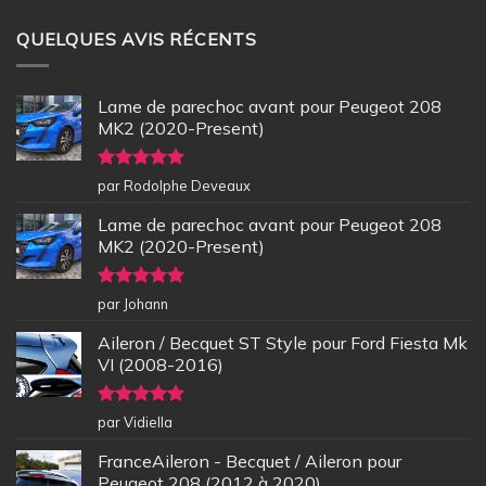
QUELQUES AVIS RÉCENTS
Lame de parechoc avant pour Peugeot 208
MK2 (2020-Present)
Note
5
sur
par Rodolphe Deveaux
5
Lame de parechoc avant pour Peugeot 208
MK2 (2020-Present)
Note
5
sur
par Johann
5
Aileron / Becquet ST Style pour Ford Fiesta Mk
VI (2008-2016)
Note
5
sur
par Vidiella
5
FranceAileron - Becquet / Aileron pour
Peugeot 208 (2012 à 2020)