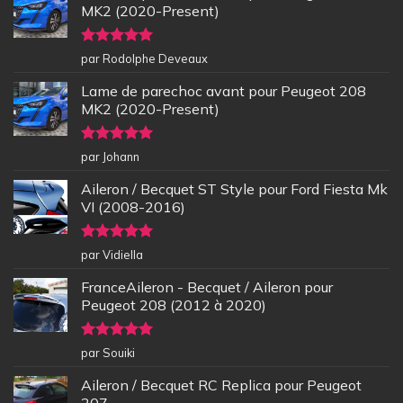
MK2 (2020-Present)
Note
5
sur
par Rodolphe Deveaux
5
Lame de parechoc avant pour Peugeot 208
MK2 (2020-Present)
Note
5
sur
par Johann
5
Aileron / Becquet ST Style pour Ford Fiesta Mk
VI (2008-2016)
Note
5
sur
par Vidiella
5
FranceAileron - Becquet / Aileron pour
Peugeot 208 (2012 à 2020)
Note
5
sur
par Souiki
5
Aileron / Becquet RC Replica pour Peugeot
207