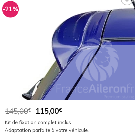
-21%
Ajouter
à la
wishlist
Le
Le
145,00
€
115,00
€
prix
prix
Kit de fixation complet inclus.
initial
actuel
Adaptation parfaite à votre véhicule.
était :
est :