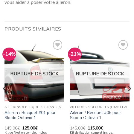
vous aider à poser votre aileron.
PRODUITS SIMILAIRES
-14%
-21%
Ajouter
Ajouter
à la
à la
wishlist
wishlist
RUPTURE DE STOCK
RUPTURE DE STOCK
AILERONS & BECQUETS (FRANCEAILERON)
AILERONS & BECQUETS (FRANCEAILERON)
Aileron / Becquet #01 pour
Aileron / Becquet #06 pour
Skoda Octavia 1
Skoda Octavia 1
Le
Le
Le
Le
145,00
€
125,00
€
145,00
€
115,00
€
prix
prix
prix
prix
Kit de fixation complet inclus.
Kit de fixation complet inclus.