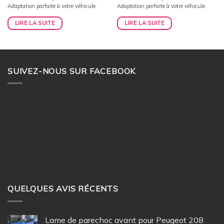
initial
actuel
initial
actuel
Adaptation parfaite à votre véhicule.
Adaptation parfaite à votre véhicule.
était :
est :
était :
est :
145,00€.
125,00€.
145,00€.
115,00€.
LIRE LA SUITE
LIRE LA SUITE
SUIVEZ-NOUS SUR FACEBOOK
QUELQUES AVIS RÉCENTS
Lame de parechoc avant pour Peugeot 208