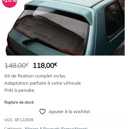
-20%
Ajouter
à la
wishlist
Le
Le
148,00
€
118,00
€
prix
prix
Kit de fixation complet inclus.
initial
actuel
Adaptation parfaite à votre véhicule.
était :
est :
Prêt à peindre.
148,00€.
118,00€.
Rupture de stock
Ajouter à la wishlist
UGS :
BF122008
Catégorie :
Ailerons & Becquets (FranceAileron)