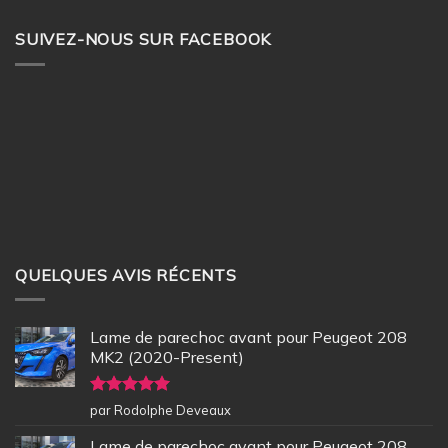
SUIVEZ-NOUS SUR FACEBOOK
QUELQUES AVIS RÉCENTS
Lame de parechoc avant pour Peugeot 208
MK2 (2020-Present)
Note
5
sur
par Rodolphe Deveaux
5
Lame de parechoc avant pour Peugeot 208