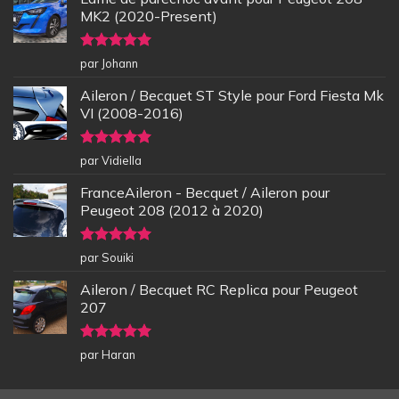
MK2 (2020-Present)
Note
5
sur
par Johann
5
Aileron / Becquet ST Style pour Ford Fiesta Mk
VI (2008-2016)
Note
5
sur
par Vidiella
5
FranceAileron - Becquet / Aileron pour
Peugeot 208 (2012 à 2020)
Note
5
sur
par Souiki
5
Aileron / Becquet RC Replica pour Peugeot
207
Note
5
sur
par Haran
5