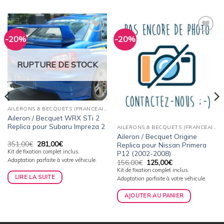
-20%
-20%
Ajouter
Ajouter
à la
à la
wishlist
wishlist
RUPTURE DE STOCK
AILERONS & BECQUETS (FRANCEAILERON)
Aileron / Becquet WRX STi 2
Replica pour Subaru Impreza 2
AILERONS & BECQUETS (FRANCEAILERON)
Aileron / Becquet Origine
Le
Le
351,00
€
281,00
€
Replica pour Nissan Primera
prix
prix
Kit de fixation complet inclus.
P12 (2002-2008)
initial
actuel
Adaptation parfaite à votre véhicule.
Le
Le
156,00
€
125,00
€
était :
est :
prix
prix
351,00€.
281,00€.
Kit de fixation complet inclus.
initial
actuel
LIRE LA SUITE
Adaptation parfaite à votre véhicule.
était :
est :
156,00€.
125,00€.
AJOUTER AU PANIER