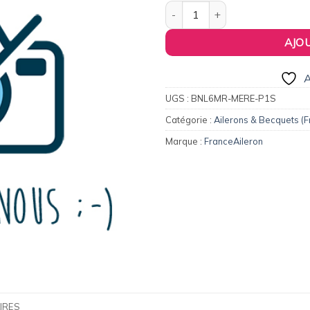
156,00€.
12
quantité de Aileron / Becquet 
AJO
A
UGS :
BNL6MR-MERE-P1S
Catégorie :
Ailerons & Becquets (F
Marque :
FranceAileron
IRES