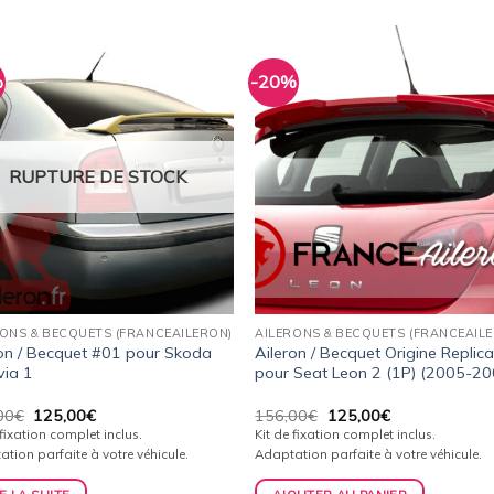
%
-20%
Ajouter
Ajou
à la
à l
wishlist
wishl
RUPTURE DE STOCK
RONS & BECQUETS (FRANCEAILERON)
AILERONS & BECQUETS (FRANCEAIL
ron / Becquet #01 pour Skoda
Aileron / Becquet Origine Replic
via 1
pour Seat Leon 2 (1P) (2005-20
Le
Le
Le
Le
00
€
125,00
€
156,00
€
125,00
€
prix
prix
prix
prix
 fixation complet inclus.
Kit de fixation complet inclus.
initial
actuel
initial
actuel
tion parfaite à votre véhicule.
Adaptation parfaite à votre véhicule.
était :
est :
était :
est :
145,00€.
125,00€.
156,00€.
125,00€.