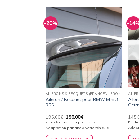
-20%
-14
Ajouter
Ajouter
à la
à la
wishlist
wishlist
 DE STOCK
TS (FRANCEAILERON)
AILERONS & BECQUETS (FRANCEAILERON)
AILE
Origine Replica
Aileron / Becquet pour BMW Mini 3
Aile
 Polo 6N (1994 à
R56
Octa
Le
Le
Le
€
195,00
€
156,00
€
145,
prix
prix
prix
et inclus. Adaptation
Kit de fixation complet inclus.
Kit de
actuel
initial
actuel
ule.
Adaptation parfaite à votre véhicule.
Adapta
est :
était :
est :
.
115,00€.
195,00€.
156,00€.