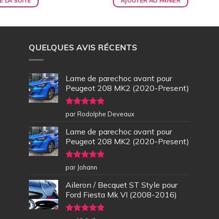
E LA SUITE
AJOUTER AU PANIER
QUELQUES AVIS RÉCENTS
Lame de parechoc avant pour
Peugeot 208 MK2 (2020-Present)
Note
5
sur
par Rodolphe Deveaux
5
Lame de parechoc avant pour
Peugeot 208 MK2 (2020-Present)
Note
5
sur
par Johann
5
Aileron / Becquet ST Style pour
Ford Fiesta Mk VI (2008-2016)
Note
5
sur