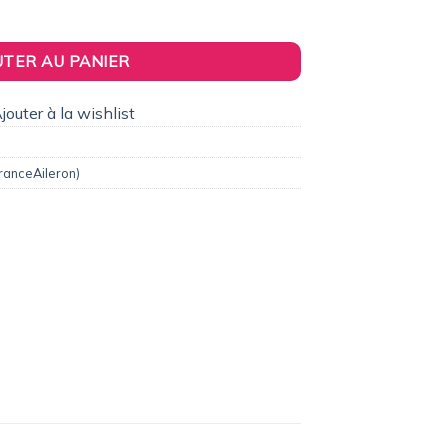
5,00€.
Origine Replica pour Renault Megane 1 Coupé (1996 à 2003)
UTER AU PANIER
jouter à la wishlist
ranceAileron)