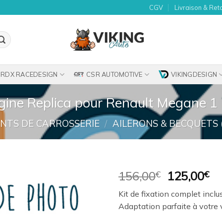
CGV
Livraison & Ret
RDX RACEDESIGN
CSR AUTOMOTIVE
VIKINGDESIGN
igine Replica pour Renault Megane 
NTS DE CARROSSERIE
/
AILERONS & BECQUETS 
Le
Le
156,00
€
125,00
€
prix
pr
Ajouter
Kit de fixation complet inclus
initial
ac
à la
Adaptation parfaite à votre 
était :
es
wishlist