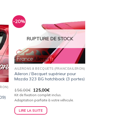
-20%
ter
Ajouter
a
à la
ist
wishlist
RUPTURE DE STOCK
AILERONS & BECQUETS (FRANCEAILERON)
Aileron / Becquet supérieur pour
Mazda 323 BG hatchback (3 portes)
ERON)
Le
Le
156,00
€
125,00
€
a
prix
prix
Kit de fixation complet inclus.
09)
initial
actuel
Adaptation parfaite à votre véhicule.
était :
est :
156,00€.
125,00€.
LIRE LA SUITE