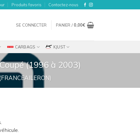
our
Produits favoris
Contactez-nous
SE CONNECTER
PANIER /
0,00
€
CARBAGS
KJUST
1 Coupé (1996 à 2003)
(FRANCEAILERON)
ix
.
tuel
véhicule.
t :