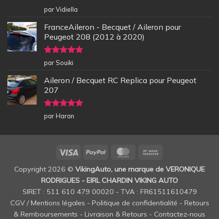
Note
5
sur
par Vidiella
5
FranceAileron - Becquet / Aileron pour
Peugeot 208 (2012 à 2020)
Note
5
sur
par Souiki
5
Aileron / Becquet RC Replica pour Peugeot
207
Note
5
sur
par Haran
5
Visa
PayPal
MasterCard
Bank
Transfer
Copyright 2026 ©
VikingAuto, une marque de VERONIQUE
RODRIGUES - EIRL CHARDIN VIKING AUTO
SIRET : 511 610 479 00020 - TVA : FR61511610479
CGV / Mentions légales
-
Politique de confidentialité
-
Retours
& Remboursements
-
Livraison & Retours
-
Contactez-nous