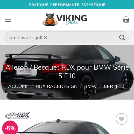
Passer
PRATIQUE, PERFORMANTE, ESTHÉTIQUE
au
contenu
Recherche
pour :
Aileron / Becquet RDX pour BMW Série
5 F10
ACCUEIL
/
RDX RACEDESIGN
/
BMW
/
5ER (F10)
-5%
Ajouter