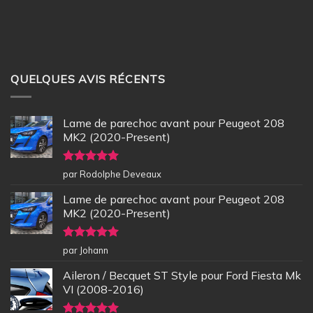
QUELQUES AVIS RÉCENTS
Lame de parechoc avant pour Peugeot 208
MK2 (2020-Present)
Note
5
sur
par Rodolphe Deveaux
5
Lame de parechoc avant pour Peugeot 208
MK2 (2020-Present)
Note
5
sur
par Johann
5
Aileron / Becquet ST Style pour Ford Fiesta Mk
VI (2008-2016)