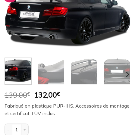
à la
wishlist
Le
Le
139,00
€
132,00
€
prix
prix
Fabriqué en plastique PUR-IHS. Accessoires de montage
initial
actuel
et certificat TÜV inclus.
était :
est :
139,00€.
132,00€.
quantité de Aileron / Becquet RDX pour BMW Série 5 F10