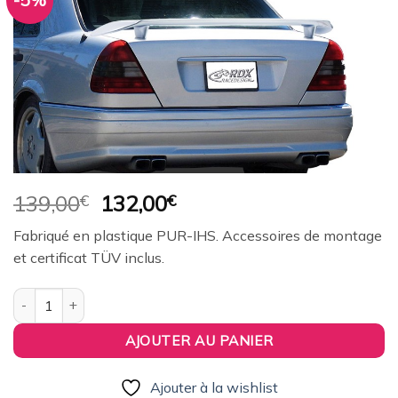
-5%
Ajouter
à la
wishlist
Le
Le
139,00
€
132,00
€
prix
prix
Fabriqué en plastique PUR-IHS. Accessoires de montage
initial
actuel
et certificat TÜV inclus.
était :
est :
139,00€.
132,00€.
quantité de Aileron / Becquet RDX pour MERCEDES C W202
AJOUTER AU PANIER
Ajouter à la wishlist