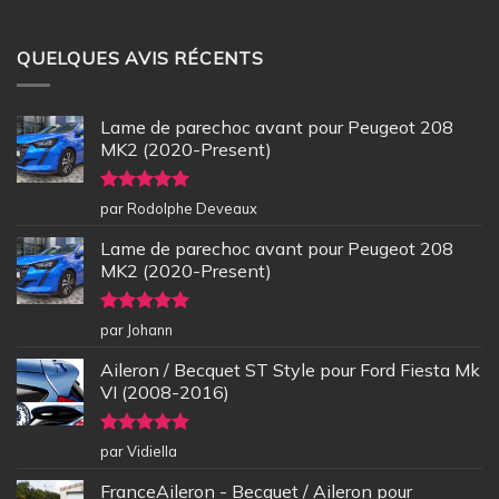
QUELQUES AVIS RÉCENTS
Lame de parechoc avant pour Peugeot 208
MK2 (2020-Present)
Note
5
sur
par Rodolphe Deveaux
5
Lame de parechoc avant pour Peugeot 208
MK2 (2020-Present)
Note
5
sur
par Johann
5
Aileron / Becquet ST Style pour Ford Fiesta Mk
VI (2008-2016)
Note
5
sur
par Vidiella
5
FranceAileron - Becquet / Aileron pour