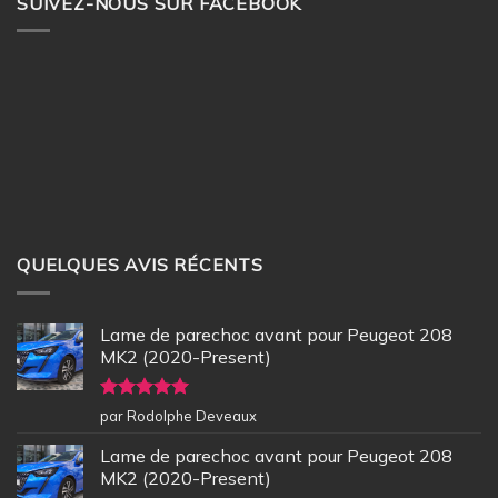
SUIVEZ-NOUS SUR FACEBOOK
QUELQUES AVIS RÉCENTS
Lame de parechoc avant pour Peugeot 208
MK2 (2020-Present)
Note
5
sur
par Rodolphe Deveaux
5
Lame de parechoc avant pour Peugeot 208
MK2 (2020-Present)