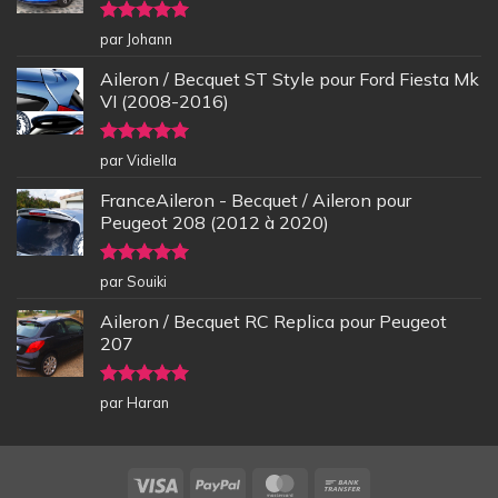
Note
5
sur
par Johann
5
Aileron / Becquet ST Style pour Ford Fiesta Mk
VI (2008-2016)
Note
5
sur
par Vidiella
5
FranceAileron - Becquet / Aileron pour
Peugeot 208 (2012 à 2020)
Note
5
sur
par Souiki
5
Aileron / Becquet RC Replica pour Peugeot
207
Note
5
sur
par Haran
5
Visa
PayPal
MasterCard
Bank