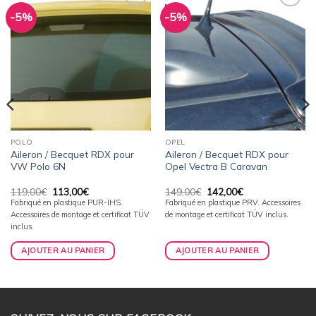
-5%
-5%
Ajouter
Ajouter
à la
à la
wishlist
wishlist
POLO
OPEL
Aileron / Becquet RDX pour
Aileron / Becquet RDX pour
VW Polo 6N
Opel Vectra B Caravan
Le
Le
Le
Le
119,00
€
113,00
€
149,00
€
142,00
€
prix
prix
prix
prix
Fabriqué en plastique PUR-IHS.
Fabriqué en plastique PRV. Accessoires
initial
actuel
initial
actuel
Accessoires de montage et certificat TÜV
de montage et certificat TÜV inclus.
était :
est :
était :
est :
119,00€.
113,00€.
149,00€.
142,00€.
inclus.
AJOUTER AU PANIER
AJOUTER AU PANIER