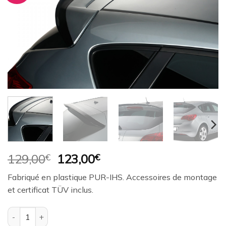
à la
wishlist
Le
Le
129,00
€
123,00
€
prix
prix
Fabriqué en plastique PUR-IHS. Accessoires de montage
initial
actuel
et certificat TÜV inclus.
était :
est :
129,00€.
123,00€.
quantité de Aileron / Becquet RDX pour OPEL Astra J