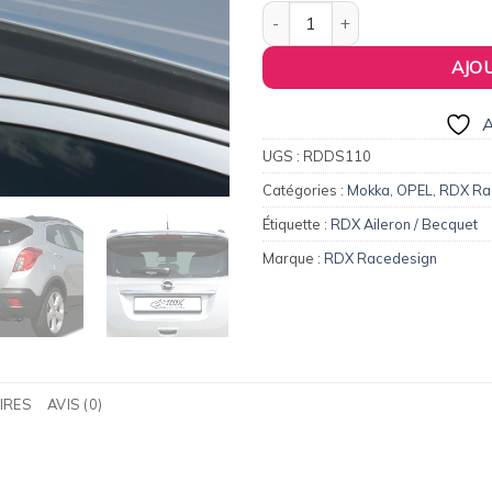
139,00€.
13
quantité de Aileron / Becquet
AJO
A
UGS :
RDDS110
Catégories :
Mokka
,
OPEL
,
RDX Ra
Étiquette :
RDX Aileron / Becquet
Marque :
RDX Racedesign
IRES
AVIS (0)