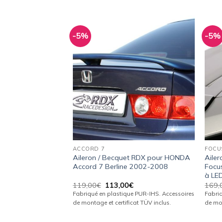
-5%
-5%
Ajouter
Ajouter
à la
à la
wishlist
wishlist
 universel RDX GT-
3 cm) »
Le
€
ACCORD 7
FOCU
prix
e PUR-IHS. Accessoires
Aileron / Becquet RDX pour HONDA
Aile
actuel
cat TÜV inclus.
Accord 7 Berline 2002-2008
Focus
est :
.
132,00€.
à LE
Le
Le
119,00
€
113,00
€
169,
prix
prix
IER
Fabriqué en plastique PUR-IHS. Accessoires
Fabri
initial
actuel
de montage et certificat TÜV inclus.
de mon
était :
est :
119,00€.
113,00€.