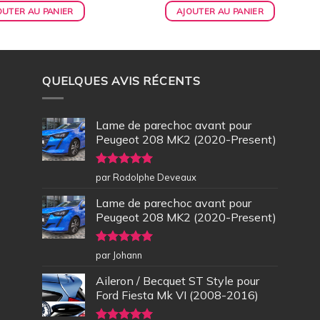
OUTER AU PANIER
AJOUTER AU PANIER
QUELQUES AVIS RÉCENTS
Lame de parechoc avant pour
Peugeot 208 MK2 (2020-Present)
Note
5
sur
par Rodolphe Deveaux
5
Lame de parechoc avant pour
Peugeot 208 MK2 (2020-Present)
Note
5
sur
par Johann
5
Aileron / Becquet ST Style pour
Ford Fiesta Mk VI (2008-2016)