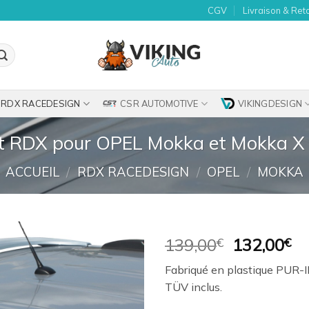
CGV
Livraison & Ret
RDX RACEDESIGN
CSR AUTOMOTIVE
VIKINGDESIGN
et RDX pour OPEL Mokka et Mokka X
ACCUEIL
/
RDX RACEDESIGN
/
OPEL
/
MOKKA
Le
Le
139,00
€
132,00
€
prix
pr
Ajouter
Fabriqué en plastique PUR-I
initial
ac
à la
TÜV inclus.
était :
es
wishlist