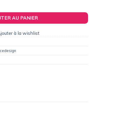
2,00€.
 RDX pour OPEL Mokka et Mokka X et BUICK Encore
UTER AU PANIER
jouter à la wishlist
cedesign