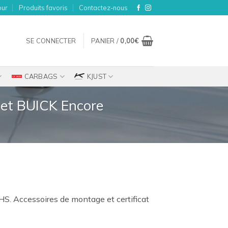
our
Produits favoris
Contactez-nous
SE CONNECTER
PANIER /
0,00
€
CARBAGS
KJUST
 et BUICK Encore
ix
HS. Accessoires de montage et certificat
tuel
t :