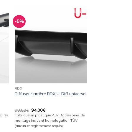
-5%
ter
Ajouter
a
à la
ist
wishlist
RDX
Diffuseur arrière RDX U-Diff universel
Le
Le
99,00
€
94,00
€
prix
prix
oires
Fabriqué en plastique PUR. Accessoires de
initial
actuel
montage inclus et homologation TÜV
était :
est :
(aucun enregistrement requis).
99,00€.
94,00€.