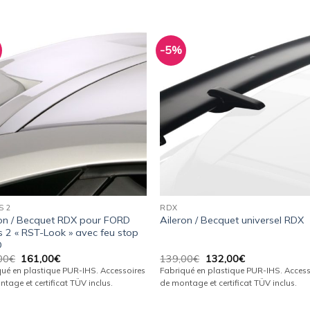
-5%
Ajouter
Ajou
à la
à l
wishlist
wishl
S 2
RDX
ron / Becquet RDX pour FORD
Aileron / Becquet universel RDX
 2 « RST-Look » avec feu stop
D
Le
Le
Le
Le
00
€
161,00
€
139,00
€
132,00
€
prix
prix
prix
prix
qué en plastique PUR-IHS. Accessoires
Fabriqué en plastique PUR-IHS. Access
initial
actuel
initial
actuel
tage et certificat TÜV inclus.
de montage et certificat TÜV inclus.
était :
est :
était :
est :
169,00€.
161,00€.
139,00€.
132,00€.