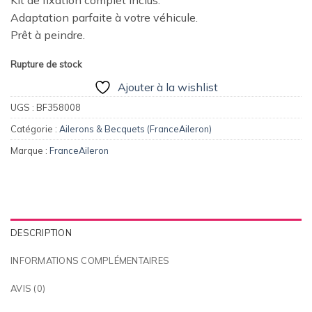
Kit de fixation complet inclus.
initial
actuel
Adaptation parfaite à votre véhicule.
était :
est :
Prêt à peindre.
176,00€.
141,00€.
Rupture de stock
Ajouter à la wishlist
UGS :
BF358008
Catégorie :
Ailerons & Becquets (FranceAileron)
Marque :
FranceAileron
DESCRIPTION
INFORMATIONS COMPLÉMENTAIRES
AVIS (0)