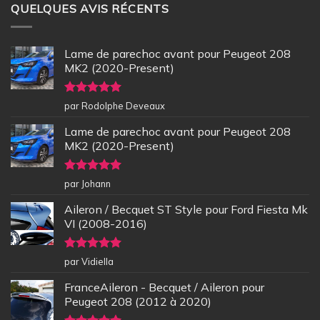
QUELQUES AVIS RÉCENTS
Lame de parechoc avant pour Peugeot 208
MK2 (2020-Present)
Note
5
sur
par Rodolphe Deveaux
5
Lame de parechoc avant pour Peugeot 208
MK2 (2020-Present)
Note
5
sur
par Johann
5
Aileron / Becquet ST Style pour Ford Fiesta Mk
VI (2008-2016)
Note
5
sur
par Vidiella
5
FranceAileron - Becquet / Aileron pour
Peugeot 208 (2012 à 2020)