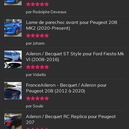
Note
5
sur
par Rodolphe Deveaux
5
Lame de parechoc avant pour Peugeot 208
MK2 (2020-Present)
Note
5
sur
par Johann
5
Aileron / Becquet ST Style pour Ford Fiesta Mk
VI (2008-2016)
Note
5
sur
par Vidiella
5
FranceAileron - Becquet / Aileron pour
Peugeot 208 (2012 à 2020)
Note
5
sur
par Souiki
5
Aileron / Becquet RC Replica pour Peugeot
207