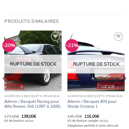
PRODUITS SIMILAIRES
-20%
-21%
Ajouter
Ajouter
à la
à la
wishlist
wishlist
RUPTURE DE STOCK
RUPTURE DE STOCK
AILERONS & BECQUETS (FRANCEAILERON)
AILERONS & BECQUETS (FRANCEAILERON)
Aileron / Becquet Racing pour
Aileron / Becquet #03 pour
Alfa Romeo 156 (1997 à 2005)
Skoda Octavia 1
Le
Le
Le
Le
173,00
€
138,00
€
145,00
€
115,00
€
prix
prix
prix
prix
Kit de fixation inclus.
Kit de fixation complet inclus.
initial
actuel
initial
actuel
Adaptation parfaite à votre véhicule.
était :
est :
était :
est :