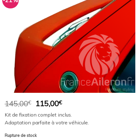
-21%
Ajouter
à la
wishlist
Le
Le
145,00
€
115,00
€
prix
prix
Kit de fixation complet inclus.
initial
actuel
Adaptation parfaite à votre véhicule.
était :
est :
145,00€.
115,00€.
Rupture de stock