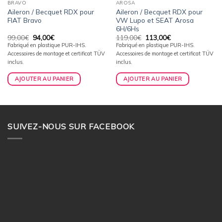
BRAVO
AROSA
Aileron / Becquet RDX pour
Aileron / Becquet RDX pour
FIAT Bravo
VW Lupo et SEAT Arosa
6H/6Hs
Le
Le
Le
Le
99,00
€
94,00
€
119,00
€
113,00
€
prix
prix
prix
prix
Fabriqué en plastique PUR-IHS.
Fabriqué en plastique PUR-IHS.
initial
actuel
initial
actuel
Accessoires de montage et certificat TÜV
Accessoires de montage et certificat TÜV
était :
est :
était :
est :
99,00€.
94,00€.
119,00€.
113,00€.
inclus.
inclus.
AJOUTER AU PANIER
AJOUTER AU PANIER
SUIVEZ-NOUS SUR FACEBOOK