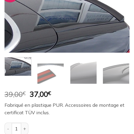
à la
wishlist
Le
Le
39,00
€
37,00
€
prix
prix
Fabriqué en plastique PUR. Accessoires de montage et
initial
actuel
certificat TÜV inclus.
était :
est :
39,00€.
37,00€.
quantité de Aileron de coffre RDX pour berline AUDI 80-B3/B4/T