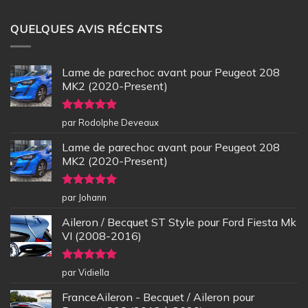
QUELQUES AVIS RÉCENTS
Lame de parechoc avant pour Peugeot 208
MK2 (2020-Present)
Note
5
sur
par Rodolphe Deveaux
5
Lame de parechoc avant pour Peugeot 208
MK2 (2020-Present)
Note
5
sur
par Johann
5
Aileron / Becquet ST Style pour Ford Fiesta Mk
VI (2008-2016)
Note
5
sur
par Vidiella
5
FranceAileron - Becquet / Aileron pour