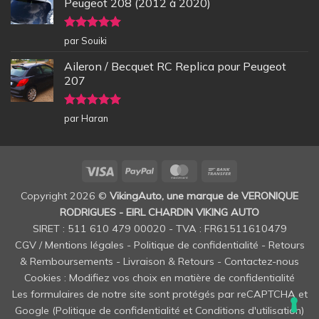
Peugeot 208 (2012 à 2020)
Note
5
sur
par Souiki
5
Aileron / Becquet RC Replica pour Peugeot
207
Note
5
sur
par Haran
5
Visa
PayPal
MasterCard
Bank
Transfer
Copyright 2026 ©
VikingAuto, une marque de VERONIQUE
RODRIGUES - EIRL CHARDIN VIKING AUTO
SIRET : 511 610 479 00020 - TVA : FR61511610479
CGV / Mentions légales
-
Politique de confidentialité
-
Retours
& Remboursements
-
Livraison & Retours
-
Contactez-nous
Cookies : Modifiez vos choix en matière de confidentialité
Les formulaires de notre site sont protégés par reCAPTCHA et
Google (
Politique de confidentialité
et
Conditions d'utilisation
)