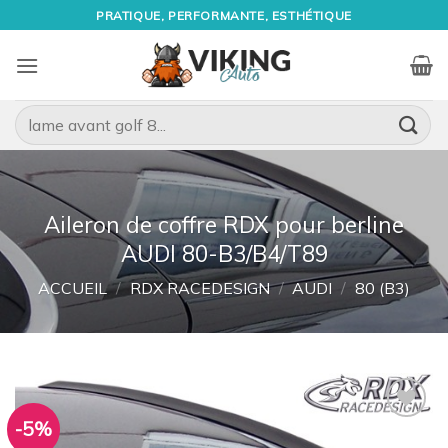
Passer
PRATIQUE, PERFORMANTE, ESTHÉTIQUE
au
contenu
Recherche
pour :
Aileron de coffre RDX pour berline
AUDI 80-B3/B4/T89
ACCUEIL
/
RDX RACEDESIGN
/
AUDI
/
80 (B3)
-5%
Ajouter