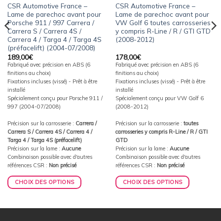
CSR Automotive France –
CSR Automotive France –
Lame de parechoc avant pour
Lame de parechoc avant pour
Porsche 911 / 997 Carrera /
VW Golf 6 toutes carrosseries
Carrera S / Carrera 4S /
y compris R-Line / R / GTI GTD
Carrera 4 / Targa 4 / Targa 4S
(2008-2012)
(préfacelift) (2004-07/2008)
189,00
€
178,00
€
Fabriqué avec précision en ABS (6
Fabriqué avec précision en ABS (6
finitions au choix)
finitions au choix)
Fixations incluses (vissé) - Prêt à être
Fixations incluses (vissé) - Prêt à être
installé
installé
Spécialement conçu pour Porsche 911 /
Spécialement conçu pour VW Golf 6
997 (2004-07/2008)
(2008-2012)
Précision sur la carrosserie :
Carrera /
Précision sur la carrosserie :
toutes
Carrera S / Carrera 4S / Carrera 4 /
carrosseries y compris R-Line / R / GTI
Targa 4 / Targa 4S (préfacelift)
GTD
Précision sur la lame :
Aucune
Précision sur la lame :
Aucune
Combinaison possible avec d'autres
Combinaison possible avec d'autres
références CSR :
Non précisé
références CSR :
Non précisé
CHOIX DES OPTIONS
CHOIX DES OPTIONS