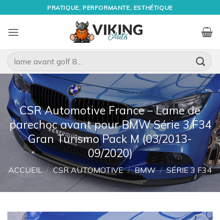
Passer
PRATIQUE, PERFORMANTE, ESTHÉTIQUE
au
contenu
Recherche
pour :
CSR Automotive France – Lame de
parechoc avant pour BMW Série 3 F34
Gran Turismo Pack M (03/2013-
09/2020)
ACCUEIL
/
CSR AUTOMOTIVE
/
BMW
/
SÉRIE 3 F34