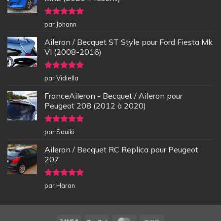
Note
5
sur
par Johann
5
Aileron / Becquet ST Style pour Ford Fiesta Mk
VI (2008-2016)
Note
5
sur
par Vidiella
5
FranceAileron - Becquet / Aileron pour
Peugeot 208 (2012 à 2020)
Note
5
sur
par Souiki
5
Aileron / Becquet RC Replica pour Peugeot
207
Note
5
sur
par Haran
5