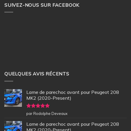
SUIVEZ-NOUS SUR FACEBOOK
QUELQUES AVIS RÉCENTS
Lame de parechoc avant pour Peugeot 208
MK2 (2020-Present)
Note
5
sur
par Rodolphe Deveaux
5
Lame de parechoc avant pour Peugeot 208
MK2 (2020-Present)