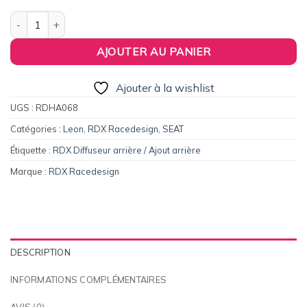
quantité de Diffuseur / Ajout de pare-chocs arrière RDX pour SEA
AJOUTER AU PANIER
Ajouter à la wishlist
UGS :
RDHA068
Catégories :
Leon
,
RDX Racedesign
,
SEAT
Étiquette :
RDX Diffuseur arrière / Ajout arrière
Marque :
RDX Racedesign
DESCRIPTION
INFORMATIONS COMPLÉMENTAIRES
AVIS (0)