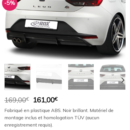
-5%
Ajouter
à la
wishlist
Le
Le
169,00
€
161,00
€
prix
prix
Fabriqué en plastique ABS. Noir brillant. Matériel de
initial
actuel
montage inclus et homologation TÜV (aucun
était :
est :
enregistrement requis).
169,00€.
161,00€.