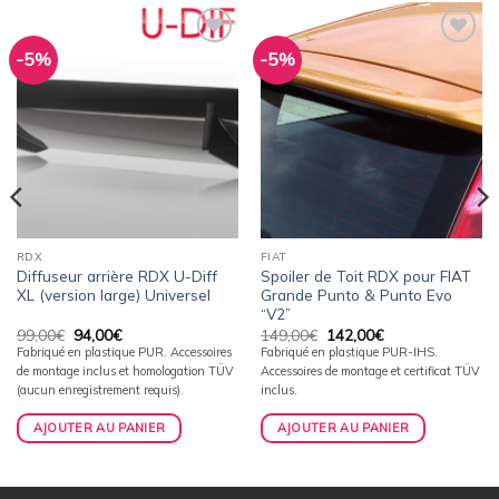
-5%
-5%
Ajouter
Ajouter
à la
à la
wishlist
wishlist
RDX
FIAT
Diffuseur arrière RDX U-Diff
Spoiler de Toit RDX pour FIAT
XL (version large) Universel
Grande Punto & Punto Evo
“V2”
Le
Le
Le
Le
99,00
€
94,00
€
149,00
€
142,00
€
prix
prix
prix
prix
Fabriqué en plastique PUR. Accessoires
Fabriqué en plastique PUR-IHS.
initial
actuel
initial
actuel
de montage inclus et homologation TÜV
Accessoires de montage et certificat TÜV
était :
est :
était :
est :
99,00€.
94,00€.
149,00€.
142,00€.
(aucun enregistrement requis).
inclus.
AJOUTER AU PANIER
AJOUTER AU PANIER