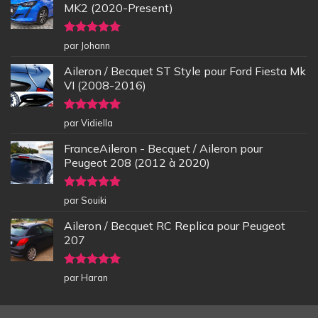
MK2 (2020-Present)
Note
5
sur
par Johann
5
Aileron / Becquet ST Style pour Ford Fiesta Mk
VI (2008-2016)
Note
5
sur
par Vidiella
5
FranceAileron - Becquet / Aileron pour
Peugeot 208 (2012 à 2020)
Note
5
sur
par Souiki
5
Aileron / Becquet RC Replica pour Peugeot
207
Note
5
sur
par Haran
5