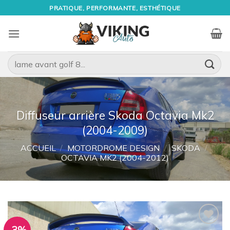
Passer
PRATIQUE, PERFORMANTE, ESTHÉTIQUE
au
contenu
Recherche
pour :
Diffuseur arrière Skoda Octavia Mk2
(2004-2009)
ACCUEIL
/
MOTORDROME DESIGN
/
SKODA
/
OCTAVIA MK2 (2004-2012)