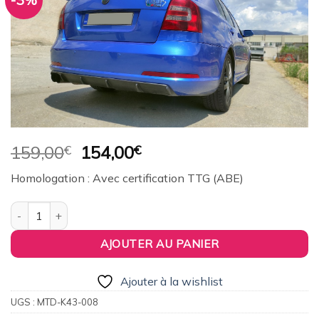
-3%
Ajouter
à la
wishlist
Le
Le
159,00
€
154,00
€
prix
prix
Homologation : Avec certification TTG (ABE)
initial
actuel
était :
est :
quantité de Diffuseur arrière Skoda Octavia Mk2 (2004-2009)
159,00€.
154,00€.
AJOUTER AU PANIER
Ajouter à la wishlist
UGS :
MTD-K43-008