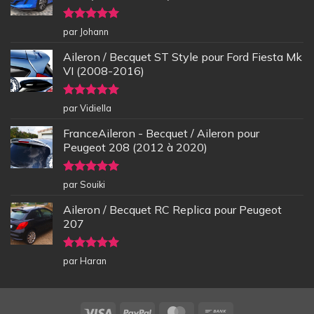
Note
5
sur
par Johann
5
Aileron / Becquet ST Style pour Ford Fiesta Mk
VI (2008-2016)
Note
5
sur
par Vidiella
5
FranceAileron - Becquet / Aileron pour
Peugeot 208 (2012 à 2020)
Note
5
sur
par Souiki
5
Aileron / Becquet RC Replica pour Peugeot
207
Note
5
sur
par Haran
5
Visa
PayPal
MasterCard
Bank