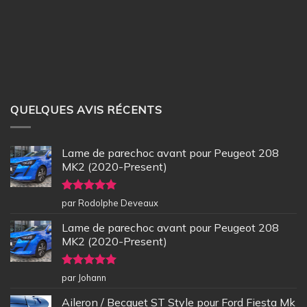
QUELQUES AVIS RÉCENTS
Lame de parechoc avant pour Peugeot 208
MK2 (2020-Present)
Note
5
sur
par Rodolphe Deveaux
5
Lame de parechoc avant pour Peugeot 208
MK2 (2020-Present)
Note
5
sur
par Johann
5
Aileron / Becquet ST Style pour Ford Fiesta Mk