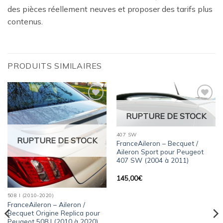
des pièces réellement neuves et proposer des tarifs plus
contenus.
PRODUITS SIMILAIRES
Ajouter
Ajouter
à la
à la
RUPTURE DE STOCK
wishlist
wishlist
407 SW
RUPTURE DE STOCK
FranceAileron – Becquet /
Aileron Sport pour Peugeot
407 SW (2004 à 2011)
145,00
€
508 I (2010-2020)
FranceAileron – Aileron /
Becquet Origine Replica pour
Peugeot 508 I (2010 à 2020)