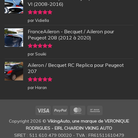
VI (2008-2016)
Note
5
sur
par Vidiella
5
FranceAileron - Becquet / Aileron pour
Peugeot 208 (2012 à 2020)
Note
5
sur
par Souiki
5
Aileron / Becquet RC Replica pour Peugeot
207
Note
5
sur
par Haran
5
Visa
PayPal
MasterCard
Bank
Transfer
Copyright 2026 ©
VikingAuto, une marque de VERONIQUE
RODRIGUES - EIRL CHARDIN VIKING AUTO
SIRET : 511 610 479 00020 - TVA : FR61511610479