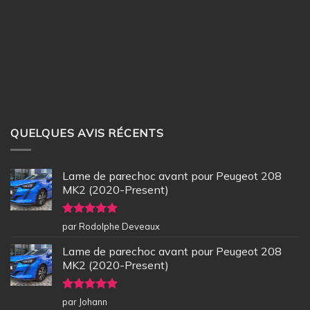
QUELQUES AVIS RÉCENTS
Lame de parechoc avant pour Peugeot 208
MK2 (2020-Present)
Note
5
sur
par Rodolphe Deveaux
5
Lame de parechoc avant pour Peugeot 208
MK2 (2020-Present)
Note
5
sur
par Johann