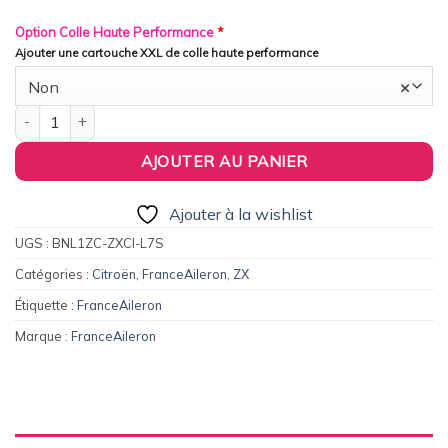
Option Colle Haute Performance
*
Ajouter une cartouche XXL de colle haute performance
Non
×
quantité de FranceAileron - Aileron / Becquet Origine Replica po
AJOUTER AU PANIER
Ajouter à la wishlist
UGS :
BNL1ZC-ZXCI-L7S
Catégories :
Citroën
,
FranceAileron
,
ZX
Étiquette :
FranceAileron
Marque :
FranceAileron