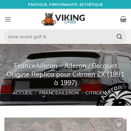
Passer
PRATIQUE, PERFORMANTE, ESTHÉTIQUE
au
contenu
Recherche
pour :
FranceAileron – Aileron / Becquet
Origine Replica pour Citroën ZX (1991
à 1997)
ACCUEIL
/
FRANCEAILERON
/
CITROËN
/
ZX