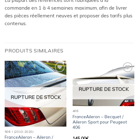
commande en 1 à 4 semaines maximum, afin de livrer
des pièces réellement neuves et proposer des tarifs plus
contenus.
PRODUITS SIMILAIRES
Ajouter
Ajouter
à la
à la
wishlist
wishlist
RUPTURE DE STOCK
RUPTURE DE STOCK
406
FranceAileron – Becquet /
Aileron Sport pour Peugeot
406
508 I (2010-2020)
FranceAileron – Aileron /
145,00
€