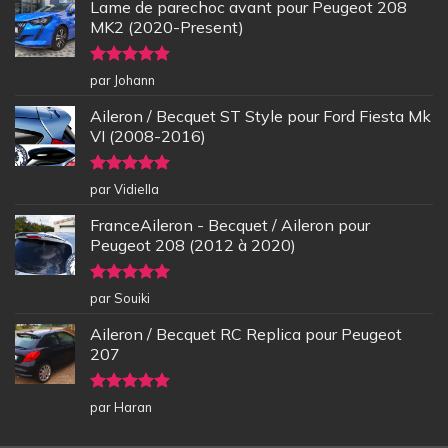
Lame de parechoc avant pour Peugeot 208
MK2 (2020-Present)
Note
5
sur
par Johann
5
Aileron / Becquet ST Style pour Ford Fiesta Mk
VI (2008-2016)
Note
5
sur
par Vidiella
5
FranceAileron - Becquet / Aileron pour
Peugeot 208 (2012 à 2020)
Note
5
sur
par Souiki
5
Aileron / Becquet RC Replica pour Peugeot
207
Note
5
sur
par Haran
5