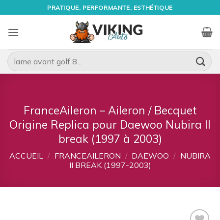
Passer
PRATIQUE, PERFORMANTE, ESTHÉTIQUE
au
contenu
Recherche
pour :
FranceAileron – Aileron / Becquet
Origine Replica pour Daewoo Nubira II
break (1997 à 2003)
ACCUEIL
/
FRANCEAILERON
/
DAEWOO
/
NUBIRA
II BREAK (1997-2003)