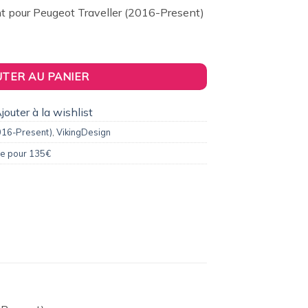
2,00€.
t pour Peugeot Traveller (2016-Present)
double-porte pour Peugeot Traveller (2016-Present)
UTER AU PANIER
jouter à la wishlist
2016-Present)
,
VikingDesign
le pour 135€