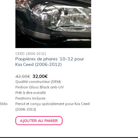
CEED (2006-2012)
s
Paupières de phares ’10-’12 pour
Kia Ceed (2006-2012)
Le
Le
42,00
€
32,00
€
prix
prix
Qualité constructeur (OEM)
initial
actuel
Finition Gloss Black anti-UV
était :
est :
Prêt à être installé
42,00€.
32,00€.
Fixations incluses
Stilo
Pensé et conçu spécialement pour Kia Ceed
(2006-2012)
AJOUTER AU PANIER