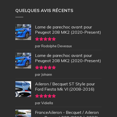
QUELQUES AVIS RÉCENTS
Lame de parechoc avant pour
Peugeot 208 MK2 (2020-Present)
Note
5
sur
par Rodolphe Deveaux
5
Lame de parechoc avant pour
Peugeot 208 MK2 (2020-Present)
Note
5
sur
par Johann
5
Aileron / Becquet ST Style pour
Ford Fiesta Mk VI (2008-2016)
Note
5
sur
par Vidiella
5
FranceAileron - Becquet / Aileron