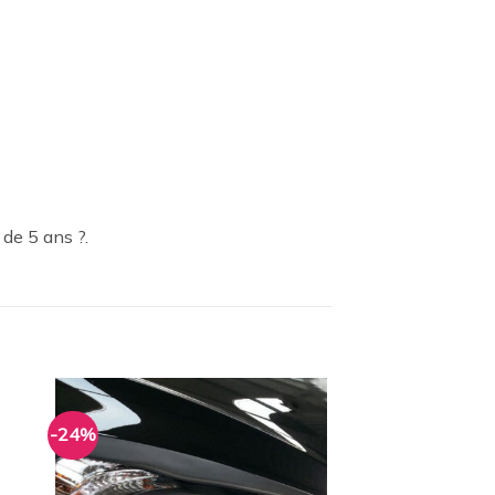
 de 5 ans ?.
-24%
ter
Ajouter
a
à la
ist
wishlist