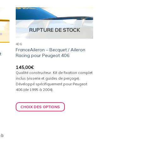
ter
Ajouter
a
à la
RUPTURE DE STOCK
ist
wishlist
406
FranceAileron – Becquet / Aileron
t
Racing pour Peugeot 406
145,00
€
Qualité constructeur. Kit de fixation complet
inclus (visserie et guides de perçage).
Développé spécifiquement pour Peugeot
406 (de 1995 à 2004).
CHOIX DES OPTIONS
 à