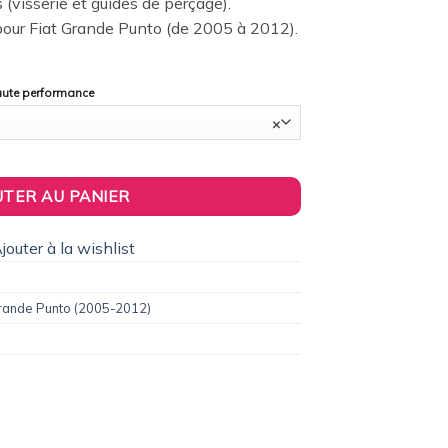
s (visserie et guides de perçage).
our Fiat Grande Punto (de 2005 à 2012).
haute performance
×
leron / Becquet Origine Replica pour Fiat Grande Punto (2005 à 201
UTER AU PANIER
jouter à la wishlist
rande Punto (2005-2012)