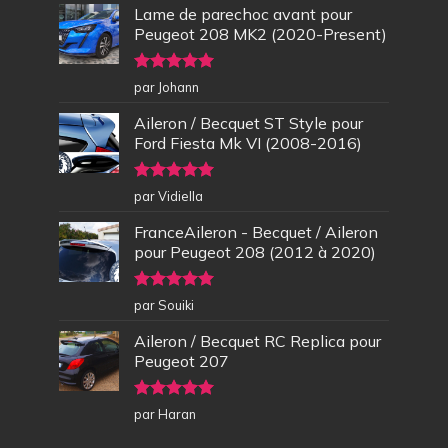
Lame de parechoc avant pour
Peugeot 208 MK2 (2020-Present)
Note
5
sur
par Johann
5
Aileron / Becquet ST Style pour
Ford Fiesta Mk VI (2008-2016)
Note
5
sur
par Vidiella
5
FranceAileron - Becquet / Aileron
pour Peugeot 208 (2012 à 2020)
Note
5
sur
par Souiki
5
Aileron / Becquet RC Replica pour
Peugeot 207
Note
5
sur
par Haran
5