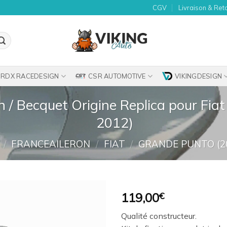
CGV
Livraison & Ret
RDX RACEDESIGN
CSR AUTOMOTIVE
VIKINGDESIGN
on / Becquet Origine Replica pour Fi
2012)
/
FRANCEAILERON
/
FIAT
/
GRANDE PUNTO (20
119,00
€
Ajouter
Qualité constructeur.
à la