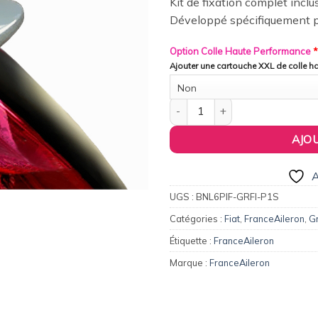
Kit de fixation complet inclu
wishlist
Développé spécifiquement p
Option Colle Haute Performance
*
Ajouter une cartouche XXL de colle 
Non
quantité de FranceAileron - Ai
AJO
A
UGS :
BNL6PIF-GRFI-P1S
Catégories :
Fiat
,
FranceAileron
,
G
Étiquette :
FranceAileron
Marque :
FranceAileron