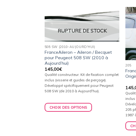
Ajouter
Ajouter
à la
à la
RUPTURE DE STOCK
 DE STOCK
wishlist
wishlist
508 SW (2010-AUJOURD'HUI)
FranceAileron – Aileron / Becquet
ecquet / Aileron P-
pour Peugeot 508 SW (2010 à
ot 407 (2004 à
Aujourd’hui)
205
145,00
€
Franc
Qualité constructeur. Kit de fixation complet
Orig
inclus (visserie et guides de perçage).
Développé spécifiquement pour Peugeot
145,
508 SW (de 2010 à Aujourd'hui).
Qualit
inclus
Dével
ur.
CHOIX DES OPTIONS
205 ph
mplet inclus
1987 
s de perçage).
CH
iquement pour
2004 à 2011).