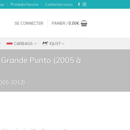
our
Produits favoris
Contactez-nous
SE CONNECTER
PANIER /
0,00
€
CARBAGS
KJUST
at Grande Punto (2005 à
05-2012)