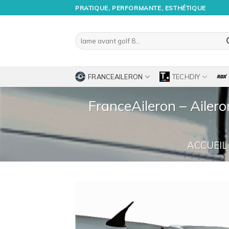
Passer
PRATIQUE, PERFORMANTE, ESTHÉTIQUE
au
contenu
Recherche
pour :
FRANCEAILERON
TECHDIY
FranceAileron – Ailer
ACCUEIL