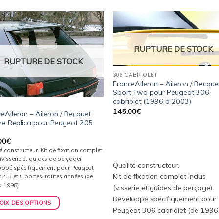
Ajouter
Ajou
à la
à l
RUPTURE DE STOCK
wishlist
wishl
RUPTURE DE STOCK
306 CABRIOLET
FranceAileron – Aileron / Becque
Sport Two pour Peugeot 306
cabriolet (1996 à 2003)
145,00
€
eAileron – Aileron / Becquet
ine Replica pour Peugeot 205
00
€
é constructeur. Kit de fixation complet
 (visserie et guides de perçage).
Qualité constructeur.
oppé spécifiquement pour Peugeot
Kit de fixation complet inclus
2, 3 et 5 portes, toutes années (de
à 1998).
(visserie et guides de perçage).
Développé spécifiquement pour
OIX DES OPTIONS
Peugeot 306 cabriolet (de 1996