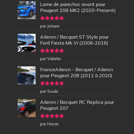
Lame de parechoc avant pour
Peugeot 208 MK2 (2020-Present)
Note
5
sur
par Johann
5
Aileron / Becquet ST Style pour
Ford Fiesta Mk VI (2008-2016)
Note
5
sur
par Vidiella
5
FranceAileron - Becquet / Aileron
pour Peugeot 208 (2012 à 2020)
Note
5
sur
par Souiki
5
Aileron / Becquet RC Replica pour
Peugeot 207
Note
5
sur
par Haran
5