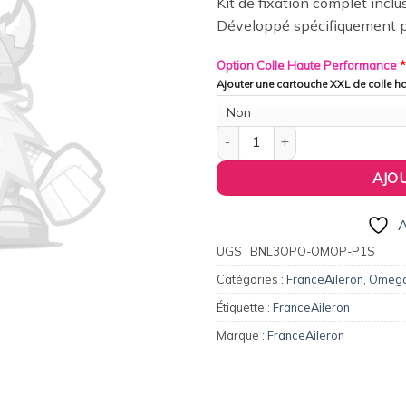
Kit de fixation complet inclu
wishlist
Développé spécifiquement 
Option Colle Haute Performance
*
Ajouter une cartouche XXL de colle 
Non
quantité de FranceAileron - Ai
AJO
A
UGS :
BNL3OPO-OMOP-P1S
Catégories :
FranceAileron
,
Omega
Étiquette :
FranceAileron
Marque :
FranceAileron