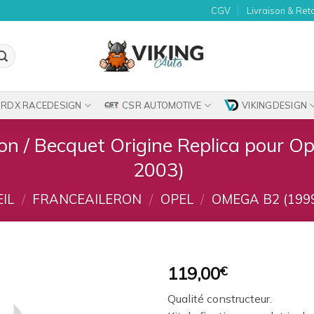
CGV
Livraison & Ret
RDX RACEDESIGN
CSR AUTOMOTIVE
VIKINGDESIGN
ron / Becquet Origine Replica pour 
2003)
IL
/
FRANCEAILERON
/
OPEL
/
OMEGA B2 (1999
119,00
€
Ajouter
Qualité constructeur.
à la