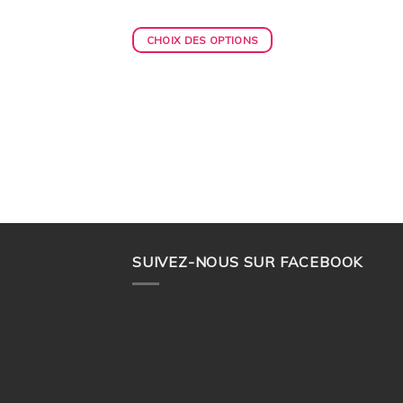
CHOIX DES OPTIONS
 Coupé Cabriolet,
ONS
SUIVEZ-NOUS SUR FACEBOOK