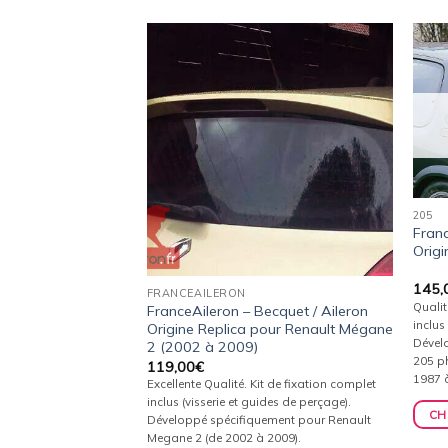
Ajouter
Ajouter
à la
à la
wishlist
wishlist
 DE STOCK
205
Franc
Orig
145,
FRANCEAILERON
Qualit
FranceAileron – Becquet / Aileron
ecquet / Aileron
inclus
Origine Replica pour Renault Mégane
eot 206 CC
Dével
2 (2002 à 2009)
205 ph
119,00
€
1987 
Excellente Qualité. Kit de fixation complet
inclus (visserie et guides de perçage).
CH
Développé spécifiquement pour Renault
Megane 2 (de 2002 à 2009).