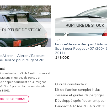
Ajouter
Ajou
à la
à l
RUPTURE DE STOCK
wishlist
wishl
RUPTURE DE STOCK
407
FranceAileron – Becquet / Ailero
Sport pour Peugeot 407 (2004 
2011)
eAileron – Aileron / Becquet
145,00
€
ine Replica pour Peugeot 205
00
€
é constructeur. Kit de fixation complet
 (visserie et guides de perçage).
oppé spécifiquement pour Peugeot
Qualité constructeur.
2, 3 et 5 portes, toutes années (de
Kit de fixation complet inclus
à 1998).
(visserie et guides de perçage).
OIX DES OPTIONS
Développé spécifiquement pour
Peugeot 407 (de 2004 à 2011).