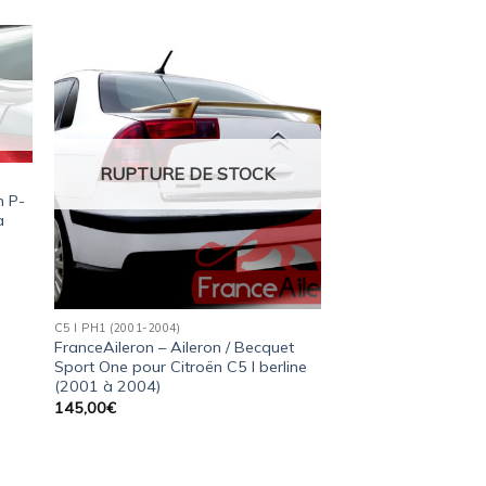
ter
Ajouter
a
à la
ist
wishlist
RUPTURE DE STOCK
n P-
à
C5 I PH1 (2001-2004)
FranceAileron – Aileron / Becquet
Sport One pour Citroën C5 I berline
(2001 à 2004)
145,00
€