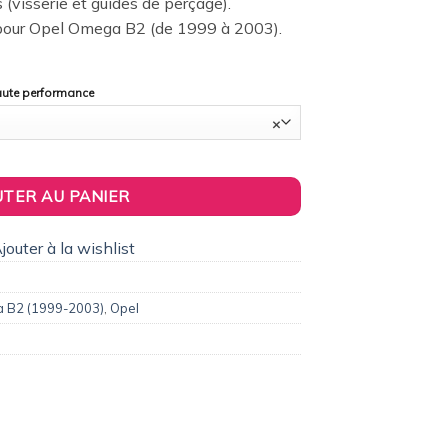
s (visserie et guides de perçage).
pour Opel Omega B2 (de 1999 à 2003).
haute performance
×
leron / Becquet Origine Replica pour Opel Omega B2 (1999 à 2003)
UTER AU PANIER
jouter à la wishlist
 B2 (1999-2003)
,
Opel