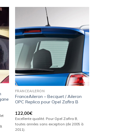
ter
Ajouter
a
à la
ist
wishlist
FRANCEAILERON
n
FranceAileron – Becquet / Aileron
égane
OPC Replica pour Opel Zafira B
122,00
€
let
Excellente qualité. Pour Opel Zafira B,
toutes années sans exception (de 2005 à
lt
2011).