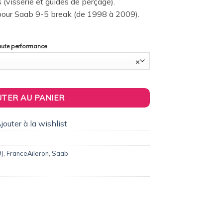
s (visserie et guides de perçage).
our Saab 9-5 break (de 1998 à 2009).
haute performance
×
leron / Becquet Origine Replica pour Saab 9-5 break (1998 à 2009)
UTER AU PANIER
jouter à la wishlist
9)
,
FranceAileron
,
Saab