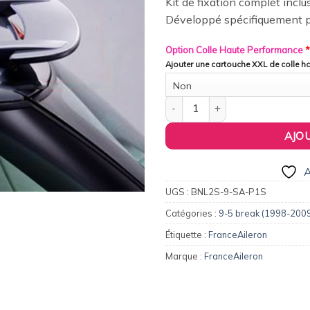
Kit de fixation complet inclu
wishlist
Développé spécifiquement p
Option Colle Haute Performance
*
Ajouter une cartouche XXL de colle 
Non
quantité de FranceAileron - Ai
AJO
A
UGS :
BNL2S-9-SA-P1S
Catégories :
9-5 break (1998-200
Étiquette :
FranceAileron
Marque :
FranceAileron