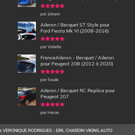
Note
5
sur
par Johann
5
Aileron / Becquet ST Style pour
Ford Fiesta Mk VI (2008-2016)
Note
5
sur
par Vidiella
5
FranceAileron - Becquet / Aileron
pour Peugeot 208 (2012 à 2020)
Note
5
sur
par Souiki
5
Aileron / Becquet RC Replica pour
Peugeot 207
Note
5
sur
par Haran
5
de VERONIQUE RODRIGUES - EIRL CHARDIN VIKING AUTO