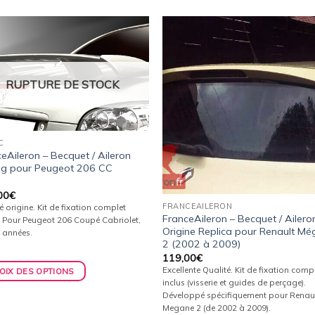
Ajouter
Ajou
à la
à l
wishlist
wishl
RUPTURE DE STOCK
C
eAileron – Becquet / Aileron
ng pour Peugeot 206 CC
00
€
FRANCEAILERON
é origine. Kit de fixation complet
FranceAileron – Becquet / Ailero
. Pour Peugeot 206 Coupé Cabriolet,
Origine Replica pour Renault M
 années.
2 (2002 à 2009)
119,00
€
Excellente Qualité. Kit de fixation comp
OIX DES OPTIONS
inclus (visserie et guides de perçage).
Développé spécifiquement pour Renau
Megane 2 (de 2002 à 2009).