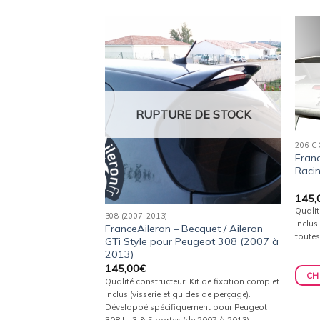
Ajouter
Ajouter
à la
à la
wishlist
wishlist
 DE STOCK
RUPTURE DE STOCK
206 C
Franc
Raci
145,
Qualit
308 (2007-2013)
inclus
ileron / Becquet
FranceAileron – Becquet / Aileron
toutes
our Peugeot 508 I
GTi Style pour Peugeot 308 (2007 à
2013)
145,00
€
CH
Kit de fixation complet
Qualité constructeur. Kit de fixation complet
ides de perçage).
inclus (visserie et guides de perçage).
ement pour Peugeot
Développé spécifiquement pour Peugeot
).
308 I - 3 & 5 portes (de 2007 à 2013).