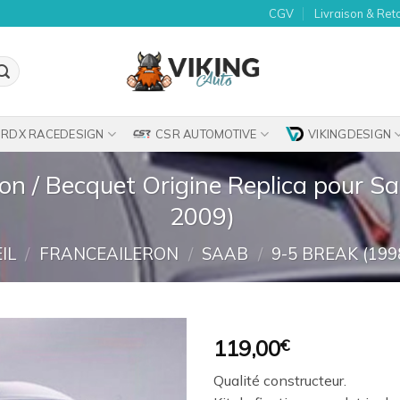
CGV
Livraison & Ret
RDX RACEDESIGN
CSR AUTOMOTIVE
VIKINGDESIGN
ron / Becquet Origine Replica pour S
2009)
IL
/
FRANCEAILERON
/
SAAB
/
9-5 BREAK (199
119,00
€
Ajouter
Qualité constructeur.
à la