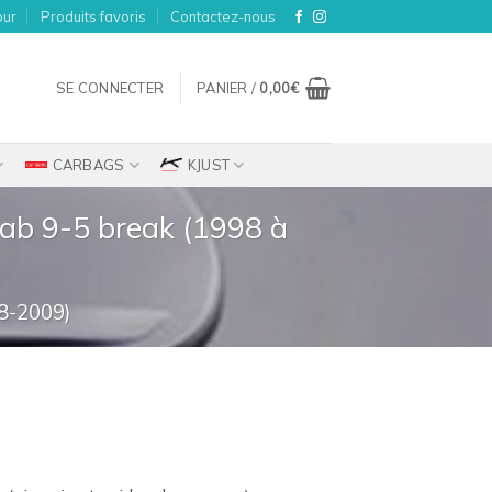
our
Produits favoris
Contactez-nous
SE CONNECTER
PANIER /
0,00
€
CARBAGS
KJUST
aab 9-5 break (1998 à
8-2009)