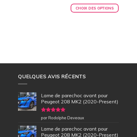
CHOIX DES OPTIONS
QUELQUES AVIS RÉCENTS
Lame de parechoc avant pour
Peugeot 208 MK2 (2020-Present)
Note
5
sur
par Rodolphe Deveaux
5
Lame de parechoc avant pour
Peugeot 208 MK2 (2020-Present)