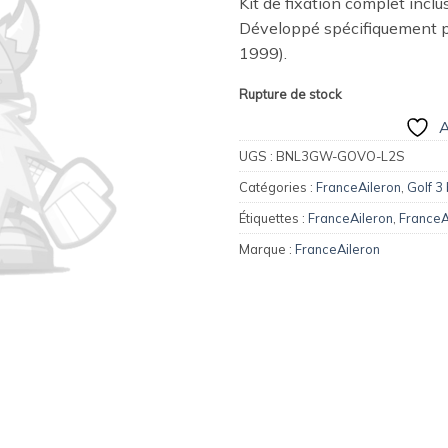
Kit de fixation complet inclu
wishlist
Développé spécifiquement p
1999).
Rupture de stock
A
UGS :
BNL3GW-GOVO-L2S
Catégories :
FranceAileron
,
Golf 3
Étiquettes :
FranceAileron
,
FranceA
Marque :
FranceAileron