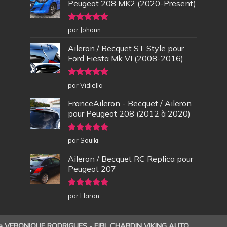
Peugeot 208 MK2 (2020-Present)
Note
5
sur
par Johann
5
Aileron / Becquet ST Style pour
Ford Fiesta Mk VI (2008-2016)
Note
5
sur
par Vidiella
5
FranceAileron - Becquet / Aileron
pour Peugeot 208 (2012 à 2020)
Note
5
sur
par Souiki
5
Aileron / Becquet RC Replica pour
Peugeot 207
Note
5
sur
par Haran
5
de VERONIQUE RODRIGUES - EIRL CHARDIN VIKING AUTO