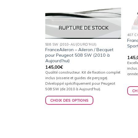
Ajouter
Ajouter
à la
à la
RUPTURE DE STOCK
 DE STOCK
wishlist
wishlist
407 
Franc
508 SW (2010-AUJOURD'HUI)
Spor
FranceAileron – Aileron / Becquet
ileron / Becquet
pour Peugeot 508 SW (2010 à
145,
Peugeot 406 Coupé
Aujourd’hui)
Excell
145,00
€
inclus
Qualité constructeur. Kit de fixation complet
année
inclus (visserie et guides de perçage).
Développé spécifiquement pour Peugeot
508 SW (de 2010 à Aujourd'hui).
CH
ur.
CHOIX DES OPTIONS
mplet inclus
s de perçage).
iquement pour
pé (de 1997 à