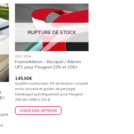
ter
Ajouter
a
à la
ist
wishlist
RUPTURE DE STOCK
206 / 206+
FranceAileron – Becquet / Aileron
UP1 pour Peugeot 206 et 206+
145,00
€
Qualité constructeur. Kit de fixation complet
inclus (visserie et guides de perçage).
t
Développé spécifiquement pour Peugeot
8 I
206 (de 1998 à 2014).
CHOIX DES OPTIONS
omplet
ot