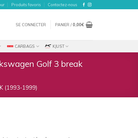
our
Produits favoris
Contactez-nous
SE CONNECTER
PANIER /
0,00
€
CARBAGS
KJUST
olkswagen Golf 3 break
 (1993-1999)