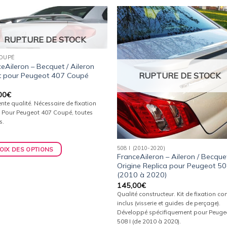
Ajouter
Ajou
RUPTURE DE STOCK
à la
à l
wishlist
wishl
COUPÉ
eAileron – Becquet / Aileron
RUPTURE DE STOCK
t pour Peugeot 407 Coupé
00
€
ente qualité. Nécessaire de fixation
. Pour Peugeot 407 Coupé, toutes
s.
508 I (2010-2020)
OIX DES OPTIONS
FranceAileron – Aileron / Becque
Origine Replica pour Peugeot 50
(2010 à 2020)
145,00
€
Qualité constructeur. Kit de fixation c
inclus (visserie et guides de perçage).
Développé spécifiquement pour Peuge
508 I (de 2010 à 2020).