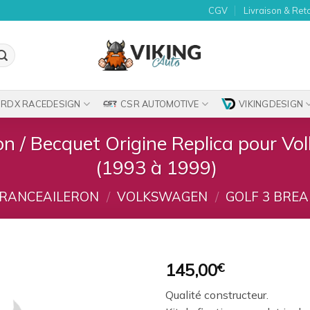
CGV
Livraison & Ret
RDX RACEDESIGN
CSR AUTOMOTIVE
VIKINGDESIGN
on / Becquet Origine Replica pour V
(1993 à 1999)
RANCEAILERON
/
VOLKSWAGEN
/
GOLF 3 BREAK
145,00
€
Ajouter
Qualité constructeur.
à la