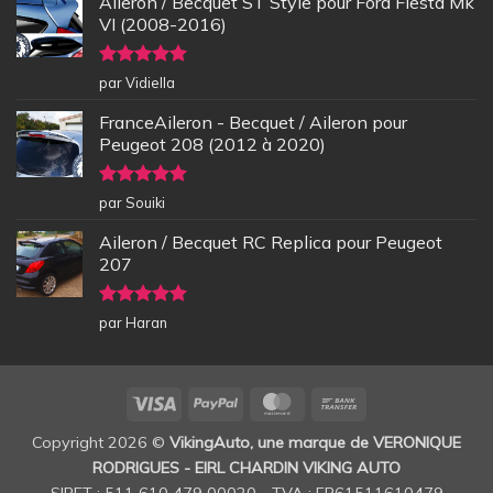
Aileron / Becquet ST Style pour Ford Fiesta Mk
VI (2008-2016)
Note
5
sur
par Vidiella
5
FranceAileron - Becquet / Aileron pour
Peugeot 208 (2012 à 2020)
Note
5
sur
par Souiki
5
Aileron / Becquet RC Replica pour Peugeot
207
Note
5
sur
par Haran
5
Visa
PayPal
MasterCard
Bank
Transfer
Copyright 2026 ©
VikingAuto, une marque de VERONIQUE
RODRIGUES - EIRL CHARDIN VIKING AUTO
SIRET : 511 610 479 00020 - TVA : FR61511610479