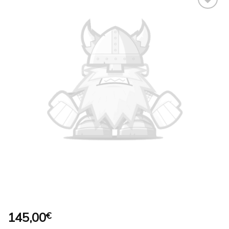
Ajouter
à la
wishlist
145,00
€