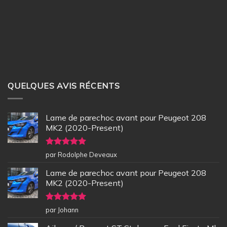
QUELQUES AVIS RÉCENTS
Lame de parechoc avant pour Peugeot 208
MK2 (2020-Present)
Note
5
sur
par Rodolphe Deveaux
5
Lame de parechoc avant pour Peugeot 208
MK2 (2020-Present)
Note
5
sur
par Johann
5