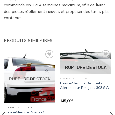
commande en 1 à 4 semaines maximum, afin de livrer
des pièces réellement neuves et proposer des tarifs plus
contenus.
PRODUITS SIMILAIRES
Ajouter
Ajouter
à la
à la
RUPTURE DE STOCK
wishlist
wishlist
RUPTURE DE STOCK
308 SW (2007-2013)
FranceAileron – Becquet /
Aileron pour Peugeot 308 SW
145,00
€
C5 I PH1 (2001-2004)
FranceAileron – Aileron /