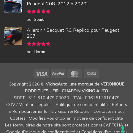
Peugeot 208 (2012 à 2020)
Note
5
sur
par Souiki
5
Aileron / Becquet RC Replica pour Peugeot
207
Note
5
sur
par Haran
5
Visa
PayPal
MasterCard
Bank
Transfer
Copyright 2026 ©
VikingAuto, une marque de VERONIQUE
RODRIGUES - EIRL CHARDIN VIKING AUTO
SIRET : 511 610 479 00020 - TVA : FR61511610479
CGV / Mentions légales
-
Politique de confidentialité
-
Retours
& Remboursements
-
Livraison & Retours
-
Contactez-nous
Cookies : Modifiez vos choix en matière de confidentialité
Les formulaires de notre site sont protégés par reCAPTCHA et
Google (
Politique de confidentialité
et
Conditions d'utilisation
)