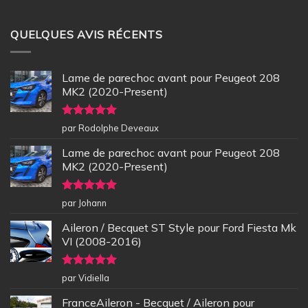
QUELQUES AVIS RÉCENTS
Lame de parechoc avant pour Peugeot 208
MK2 (2020-Present)
Note
5
sur
par Rodolphe Deveaux
5
Lame de parechoc avant pour Peugeot 208
MK2 (2020-Present)
Note
5
sur
par Johann
5
Aileron / Becquet ST Style pour Ford Fiesta Mk
VI (2008-2016)
Note
5
sur
par Vidiella
5
FranceAileron - Becquet / Aileron pour