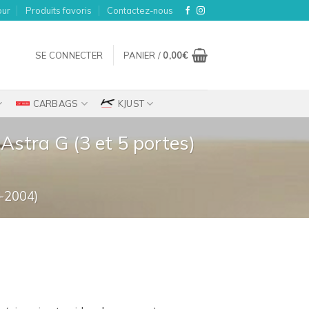
our
Produits favoris
Contactez-nous
SE CONNECTER
PANIER /
0,00
€
CARBAGS
KJUST
Astra G (3 et 5 portes)
-2004)