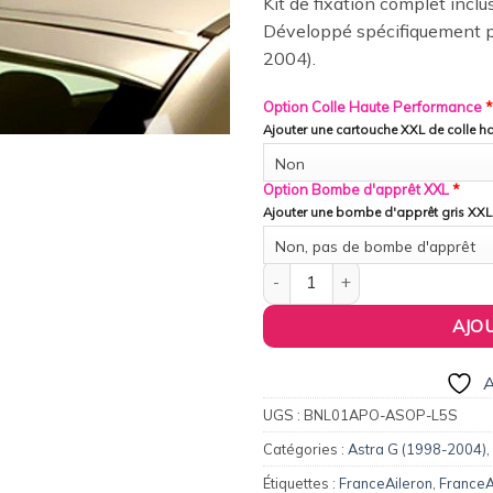
Kit de fixation complet inclu
wishlist
Développé spécifiquement po
2004).
Option Colle Haute Performance
*
Ajouter une cartouche XXL de colle 
Non
Option Bombe d'apprêt XXL
*
Ajouter une bombe d'apprêt gris XXL
Non, pas de bombe d'apprêt
quantité de FranceAileron - Bec
AJO
A
UGS :
BNL01APO-ASOP-L5S
Catégories :
Astra G (1998-2004)
,
Étiquettes :
FranceAileron
,
FranceA