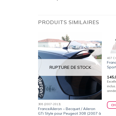
PRODUITS SIMILAIRES
Ajouter
Ajouter
à la
à la
 DE STOCK
wishlist
wishlist
407 
Franc
RUPTURE DE STOCK
Spor
ecquet / Aileron P-
145,
ot 407 (2004 à
Excell
inclus
année
308 (2007-2013)
CH
FranceAileron – Becquet / Aileron
ur.
GTi Style pour Peugeot 308 (2007 à