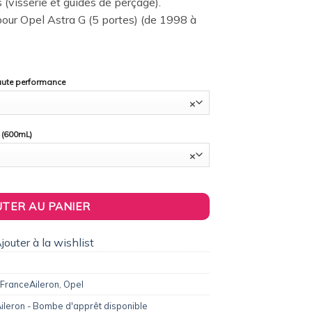
s (visserie et guides de perçage).
ur Opel Astra G (5 portes) (de 1998 à
haute performance
×
 (600mL)
×
quet / Casquette de toit Flat pour Opel Astra G (3 et 5 portes) (19
UTER AU PANIER
jouter à la wishlist
FranceAileron
,
Opel
ileron - Bombe d'apprêt disponible