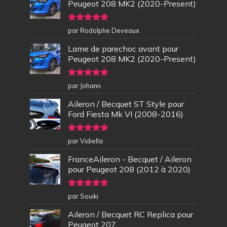
Peugeot 208 MK2 (2020-Present)
Note
5
sur
par Rodolphe Deveaux
5
Lame de parechoc avant pour
Peugeot 208 MK2 (2020-Present)
Note
5
sur
par Johann
5
Aileron / Becquet ST Style pour
Ford Fiesta Mk VI (2008-2016)
Note
5
sur
par Vidiella
5
FranceAileron - Becquet / Aileron
pour Peugeot 208 (2012 à 2020)
Note
5
sur
par Souiki
5
Aileron / Becquet RC Replica pour
Peugeot 207