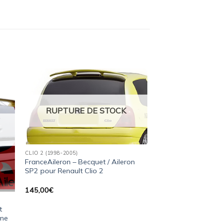
ter
Ajouter
a
à la
ist
wishlist
RUPTURE DE STOCK
CLIO 2 (1998-2005)
FranceAileron – Becquet / Aileron
SP2 pour Renault Clio 2
145,00
€
t
ine