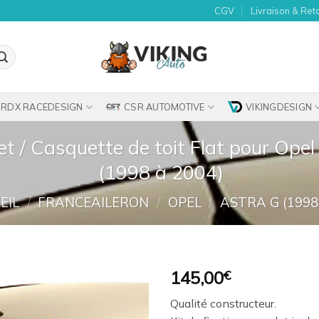
CGV
Livraison & Ret
RDX RACEDESIGN
CSR AUTOMOTIVE
VIKINGDESIGN
t / Casquette de toit Flat pour Opel 
(1998 à 2004)
EIL
/
FRANCEAILERON
/
OPEL
/
ASTRA G (1998
145,00
€
Ajouter
Qualité constructeur.
à la