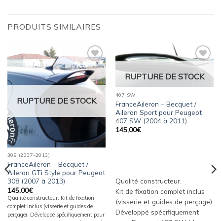
PRODUITS SIMILAIRES
Ajouter
Ajouter
à la
à la
RUPTURE DE STOCK
wishlist
wishlist
407 SW
RUPTURE DE STOCK
FranceAileron – Becquet /
Aileron Sport pour Peugeot
407 SW (2004 à 2011)
145,00
€
308 (2007-2013)
FranceAileron – Becquet /
Aileron GTi Style pour Peugeot
308 (2007 à 2013)
Qualité constructeur.
145,00
€
Kit de fixation complet inclus
Qualité constructeur. Kit de fixation
(visserie et guides de perçage).
complet inclus (visserie et guides de
Développé spécifiquement
perçage). Développé spécifiquement pour