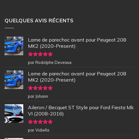
QUELQUES AVIS RÉCENTS
Lame de parechoc avant pour Peugeot 208
MK2 (2020-Present)
Note
5
sur
par Rodolphe Deveaux
5
Lame de parechoc avant pour Peugeot 208
MK2 (2020-Present)
Note
5
sur
par Johann
5
Aileron / Becquet ST Style pour Ford Fiesta Mk
VI (2008-2016)
Note
5
sur
par Vidiella
5