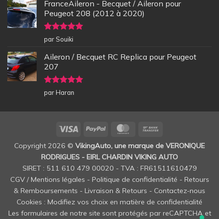
FranceAileron - Becquet / Aileron pour
Peugeot 208 (2012 à 2020)
Note
5
sur
par Souiki
5
Aileron / Becquet RC Replica pour Peugeot
207
Note
5
sur
par Haran
5
Visa
PayPal
MasterCard
Bank
Transfer
Copyright 2026 ©
VikingAuto, une marque de VERONIQUE
RODRIGUES - EIRL CHARDIN VIKING AUTO
SIRET : 511 610 479 00020 - TVA : FR61511610479
CGV / Mentions légales
-
Politique de confidentialité
-
Retours
& Remboursements
-
Livraison & Retours
-
Contactez-nous
Cookies : Modifiez vos choix en matière de confidentialité
Les formulaires de notre site sont protégés par reCAPTCHA et