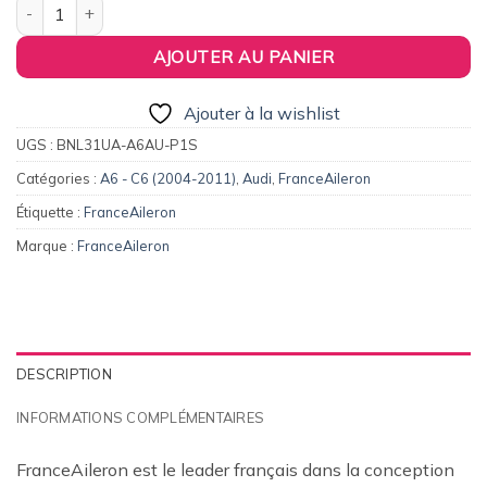
quantité de FranceAileron - Becquet / Lèvre Origine Replica pou
AJOUTER AU PANIER
Ajouter à la wishlist
UGS :
BNL31UA-A6AU-P1S
Catégories :
A6 - C6 (2004-2011)
,
Audi
,
FranceAileron
Étiquette :
FranceAileron
Marque :
FranceAileron
DESCRIPTION
INFORMATIONS COMPLÉMENTAIRES
FranceAileron est le leader français dans la conception