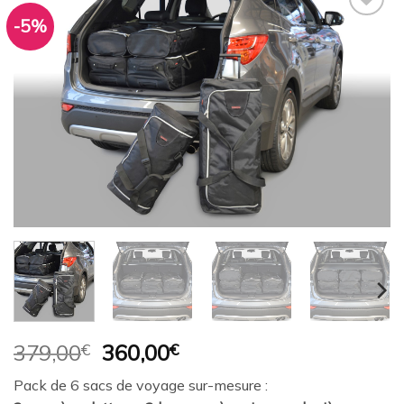
-5%
Ajouter
à la
wishlist
Le
Le
379,00
€
360,00
€
prix
prix
Pack de 6 sacs de voyage sur-mesure :
initial
actuel