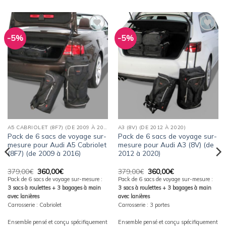
-5%
-5%
Ajouter
Ajouter
à la
à la
wishlist
wishlist
A5 CABRIOLET (8F7) (DE 2009 À 2016)
A3 (8V) (DE 2012 À 2020)
Pack de 6 sacs de voyage sur-
Pack de 6 sacs de voyage sur-
mesure pour Audi A5 Cabriolet
mesure pour Audi A3 (8V) (de
(8F7) (de 2009 à 2016)
2012 à 2020)
Le
Le
Le
Le
379,00
€
360,00
€
379,00
€
360,00
€
prix
prix
prix
prix
Pack de 6 sacs de voyage sur-mesure :
Pack de 6 sacs de voyage sur-mesure :
initial
actuel
initial
actuel
3 sacs à roulettes + 3 bagages à main
3 sacs à roulettes + 3 bagages à main
était :
est :
était :
est :
379,00€.
360,00€.
379,00€.
360,00€.
avec lanières
avec lanières
Carrosserie : Cabriolet
Carrosserie : 3 portes
Ensemble pensé et conçu spécifiquement
Ensemble pensé et conçu spécifiquement