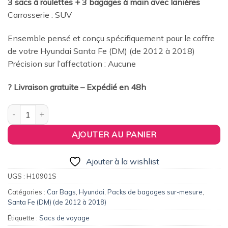
3 sacs à roulettes + 3 bagages à main avec lanières
était :
est :
Carrosserie : SUV
379,00€.
360,00€.
Ensemble pensé et conçu spécifiquement pour le coffre
de votre Hyundai Santa Fe (DM) (de 2012 à 2018)
Précision sur l’affectation : Aucune
? Livraison gratuite – Expédié en 48h
quantité de Pack de 6 sacs de voyage sur-mesure pour Hyundai
AJOUTER AU PANIER
Ajouter à la wishlist
UGS :
H10901S
Catégories :
Car Bags
,
Hyundai
,
Packs de bagages sur-mesure
,
Santa Fe (DM) (de 2012 à 2018)
Étiquette :
Sacs de voyage