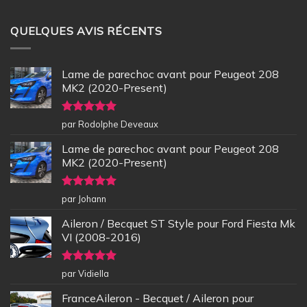
QUELQUES AVIS RÉCENTS
Lame de parechoc avant pour Peugeot 208
MK2 (2020-Present)
Note
5
sur
par Rodolphe Deveaux
5
Lame de parechoc avant pour Peugeot 208
MK2 (2020-Present)
Note
5
sur
par Johann
5
Aileron / Becquet ST Style pour Ford Fiesta Mk
VI (2008-2016)
Note
5
sur
par Vidiella
5
FranceAileron - Becquet / Aileron pour