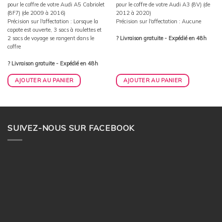
pour le coffre de votre Audi A5 Cabriolet
pour le coffre de votre Audi A3 (8V) (de
(8F7) (de 2009 à 2016)
2012 à 2020)
Précision sur l'affectation : Lorsque la
Précision sur l'affectation : Aucune
capote est ouverte, 3 sacs à roulettes et
2 sacs de voyage se rangent dans le
? Livraison gratuite - Expédié en 48h
coffre
? Livraison gratuite - Expédié en 48h
AJOUTER AU PANIER
AJOUTER AU PANIER
SUIVEZ-NOUS SUR FACEBOOK