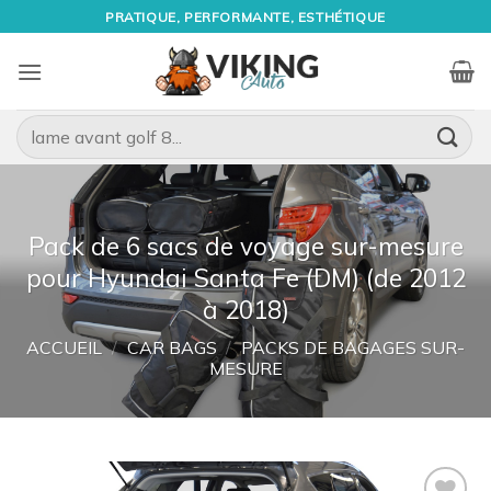
Passer
PRATIQUE, PERFORMANTE, ESTHÉTIQUE
au
contenu
Recherche
pour :
Pack de 6 sacs de voyage sur-mesure
pour Hyundai Santa Fe (DM) (de 2012
à 2018)
ACCUEIL
/
CAR BAGS
/
PACKS DE BAGAGES SUR-
MESURE