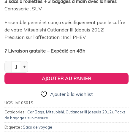
3 sacs à roulettes + 3 bagages à main avec lanières
était :
est :
Carrosserie : SUV
379,00€.
360,00€.
Ensemble pensé et conçu spécifiquement pour le coffre
de votre Mitsubishi Outlander III (depuis 2012)
Précision sur l’affectation : Incl. PHEV
? Livraison gratuite – Expédié en 48h
quantité de Pack de 6 sacs de voyage sur-mesure pour Mitsubishi
AJOUTER AU PANIER
Ajouter à la wishlist
UGS :
M10601S
Catégories :
Car Bags
,
Mitsubishi
,
Outlander III (depuis 2012)
,
Packs
de bagages sur-mesure
Étiquette :
Sacs de voyage