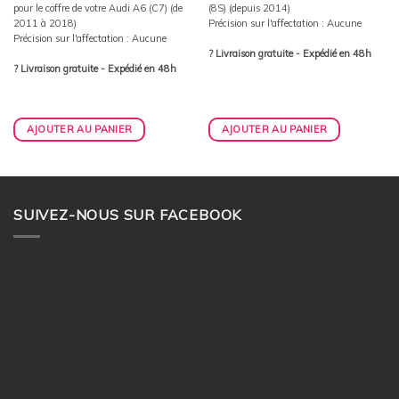
pour le coffre de votre Audi A6 (C7) (de
(8S) (depuis 2014)
2011 à 2018)
Précision sur l'affectation : Aucune
Précision sur l'affectation : Aucune
? Livraison gratuite - Expédié en 48h
? Livraison gratuite - Expédié en 48h
AJOUTER AU PANIER
AJOUTER AU PANIER
SUIVEZ-NOUS SUR FACEBOOK