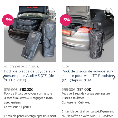
-5%
-5%
Ajouter
Ajouter
à la
à la
wishlist
wishlist
A6 (C7) (DE 2011 À 2018)
AUDI
Pack de 6 sacs de voyage sur-
Pack de 3 sacs de voyage sur-
mesure pour Audi A6 (C7) (de
mesure pour Audi TT Roadster
2011 à 2018)
(8S) (depuis 2014)
Le
Le
Le
Le
379,00
€
360,00
€
299,00
€
284,00
€
prix
prix
prix
prix
Pack de 6 sacs de voyage sur-mesure :
Pack de 3 sacs de voyage sur-mesure :
initial
actuel
initial
actuel
3 sacs à roulettes + 3 bagages à main
3 sacs à roulettes
était :
est :
était :
est :
379,00€.
360,00€.
299,00€.
284,00€.
avec lanières
Carrosserie : Cabriolet
Carrosserie : 4 portes
Ensemble pensé et conçu spécifiquement
Ensemble pensé et conçu spécifiquement
pour le coffre de votre Audi TT Roadster