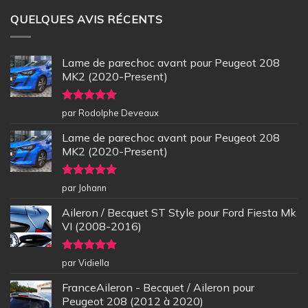
QUELQUES AVIS RÉCENTS
Lame de parechoc avant pour Peugeot 208
MK2 (2020-Present)
Note
5
sur
par Rodolphe Deveaux
5
Lame de parechoc avant pour Peugeot 208
MK2 (2020-Present)
Note
5
sur
par Johann
5
Aileron / Becquet ST Style pour Ford Fiesta Mk
VI (2008-2016)
Note
5
sur
par Vidiella
5
FranceAileron - Becquet / Aileron pour
Peugeot 208 (2012 à 2020)