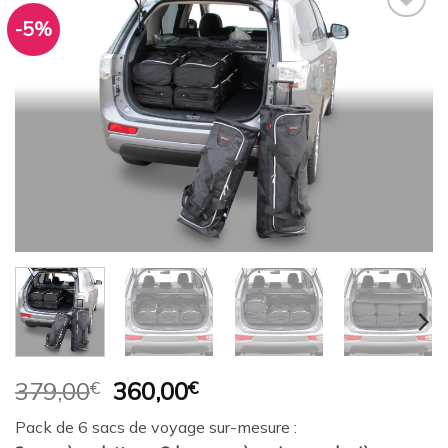
-5%
Ajouter
à la
wishlist
Le
Le
379,00
€
360,00
€
prix
prix
Pack de 6 sacs de voyage sur-mesure :
initial
actuel