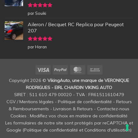
Note
5
sur
par Souiki
5
Aileron / Becquet RC Replica pour Peugeot
207
Note
5
sur
par Haran
5
Visa
PayPal
MasterCard
Bank
Transfer
Copyright 2026 ©
VikingAuto, une marque de VERONIQUE
RODRIGUES - EIRL CHARDIN VIKING AUTO
SIRET : 511 610 479 00020 - TVA : FR61511610479
CGV / Mentions légales
-
Politique de confidentialité
-
Retours
& Remboursements
-
Livraison & Retours
-
Contactez-nous
Cookies : Modifiez vos choix en matière de confidentialité
Les formulaires de notre site sont protégés par reCAPTCHA et
Google (
Politique de confidentialité
et
Conditions d'utilisation
)