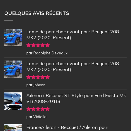
QUELQUES AVIS RÉCENTS
Lame de parechoc avant pour Peugeot 208
MK2 (2020-Present)
Note
5
sur
par Rodolphe Deveaux
5
Lame de parechoc avant pour Peugeot 208
MK2 (2020-Present)
Note
5
sur
par Johann
5
Aileron / Becquet ST Style pour Ford Fiesta Mk
VI (2008-2016)
Note
5
sur
par Vidiella
5
FranceAileron - Becquet / Aileron pour