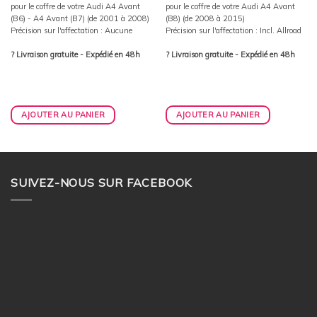
pour le coffre de votre Audi A4 Avant
pour le coffre de votre Audi A4 Avant
(B6) - A4 Avant (B7) (de 2001 à 2008)
(B8) (de 2008 à 2015)
Précision sur l'affectation : Aucune
Précision sur l'affectation : Incl. Allroad
? Livraison gratuite - Expédié en 48h
? Livraison gratuite - Expédié en 48h
AJOUTER AU PANIER
AJOUTER AU PANIER
SUIVEZ-NOUS SUR FACEBOOK