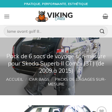
Passer
PRATIQUE, PERFORMANTE, ESTHÉTIQUE
au
contenu
Recherche
pour :
Pack de 6 sacs de voyage sur-mesure
pour Skoda Superb II Combi (3T) (de
2009 à 2015)
ACCUEIL
/
CAR BAGS
/
PACKS DE BAGAGES SUR-
MESURE