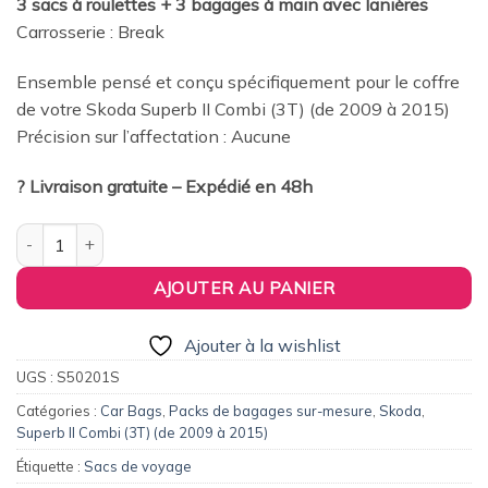
3 sacs à roulettes + 3 bagages à main avec lanières
était :
est :
Carrosserie : Break
379,00€.
360,00€.
Ensemble pensé et conçu spécifiquement pour le coffre
de votre Skoda Superb II Combi (3T) (de 2009 à 2015)
Précision sur l’affectation : Aucune
? Livraison gratuite – Expédié en 48h
quantité de Pack de 6 sacs de voyage sur-mesure pour Skoda Su
AJOUTER AU PANIER
Ajouter à la wishlist
UGS :
S50201S
Catégories :
Car Bags
,
Packs de bagages sur-mesure
,
Skoda
,
Superb II Combi (3T) (de 2009 à 2015)
Étiquette :
Sacs de voyage