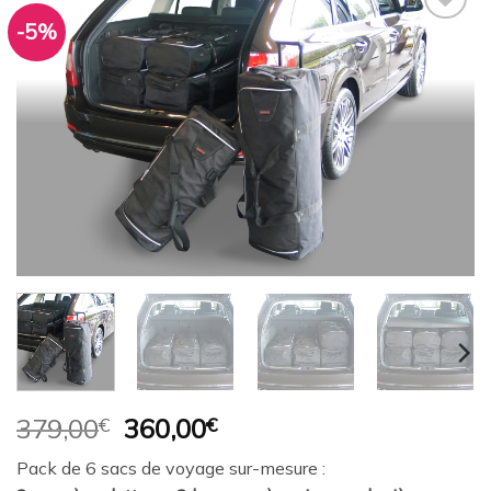
-5%
Ajouter
à la
wishlist
Le
Le
379,00
€
360,00
€
prix
prix
Pack de 6 sacs de voyage sur-mesure :
initial
actuel