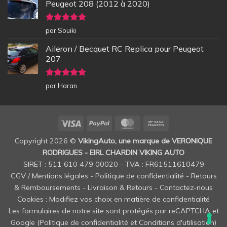
Peugeot 208 (2012 à 2020)
Note
5
sur
par Souiki
5
Aileron / Becquet RC Replica pour Peugeot
207
Note
5
sur
par Haran
5
Visa
PayPal
MasterCard
Bank
Transfer
Copyright 2026 ©
VikingAuto, une marque de VERONIQUE
RODRIGUES - EIRL CHARDIN VIKING AUTO
SIRET : 511 610 479 00020 - TVA : FR61511610479
CGV / Mentions légales
-
Politique de confidentialité
-
Retours
& Remboursements
-
Livraison & Retours
-
Contactez-nous
Cookies : Modifiez vos choix en matière de confidentialité
Les formulaires de notre site sont protégés par reCAPTCHA et
Google (
Politique de confidentialité
et
Conditions d'utilisation
)