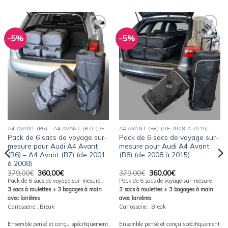
-5%
-5%
Ajouter
Ajouter
à la
à la
wishlist
wishlist
A4 AVANT (B6) - A4 AVANT (B7) (DE 2001 À 2008)
A4 AVANT (B8) (DE 2008 À 2015)
Pack de 6 sacs de voyage sur-
Pack de 6 sacs de voyage sur-
mesure pour Audi A4 Avant
mesure pour Audi A4 Avant
(B6) – A4 Avant (B7) (de 2001
(B8) (de 2008 à 2015)
à 2008)
Le
Le
Le
Le
379,00
€
360,00
€
379,00
€
360,00
€
prix
prix
prix
prix
Pack de 6 sacs de voyage sur-mesure :
Pack de 6 sacs de voyage sur-mesure :
initial
actuel
initial
actuel
3 sacs à roulettes + 3 bagages à main
3 sacs à roulettes + 3 bagages à main
était :
est :
était :
est :
379,00€.
360,00€.
379,00€.
360,00€.
avec lanières
avec lanières
Carrosserie : Break
Carrosserie : Break
Ensemble pensé et conçu spécifiquement
Ensemble pensé et conçu spécifiquement