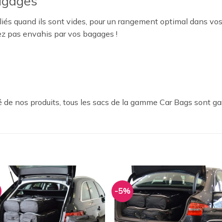
agages
iés quand ils sont vides, pour un rangement optimal dans vos
ez pas envahis par vos bagages !
 de nos produits, tous les sacs de la gamme Car Bags sont ga
-5%
Ajouter
Ajou
à la
à l
wishlist
wishl