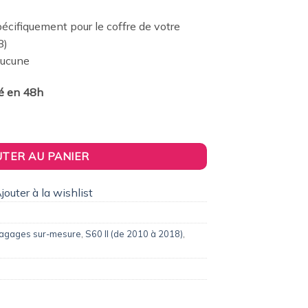
0,00€.
cifiquement pour le coffre de votre
8)
 Aucune
ié en 48h
 voyage sur-mesure pour Volvo S60 II (de 2010 à 2018)
UTER AU PANIER
jouter à la wishlist
bagages sur-mesure
,
S60 II (de 2010 à 2018)
,