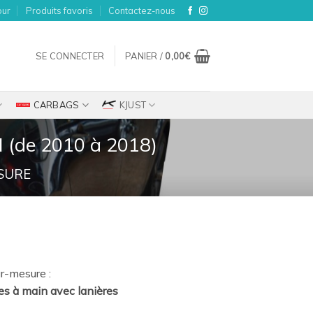
our
Produits favoris
Contactez-nous
SE CONNECTER
PANIER /
0,00
€
CARBAGS
KJUST
I (de 2010 à 2018)
SURE
ix
r-mesure :
tuel
es à main avec lanières
t :