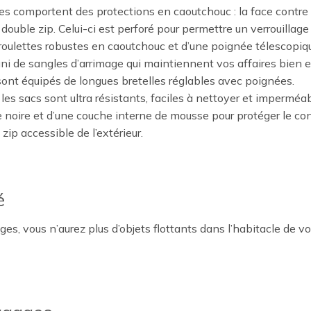
s comportent des protections en caoutchouc : la face contre le
double zip. Celui-ci est perforé pour permettre un verrouillag
roulettes robustes en caoutchouc et d’une poignée télescopiq
uni de sangles d’arrimage qui maintiennent vos affaires bien e
sont équipés de longues bretelles réglables avec poignées.
les sacs sont ultra résistants, faciles à nettoyer et imperméab
e noire et d’une couche interne de mousse pour protéger le co
ip accessible de l’extérieur.
é
 vous n’aurez plus d’objets flottants dans l’habitacle de votre