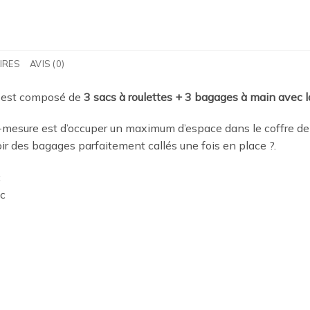
IRES
AVIS (0)
est composé de
3 sacs à roulettes + 3 bagages à main avec l
mesure est d’occuper un maximum d’espace dans le coffre de
oir des bagages parfaitement callés une fois en place
?.
c
ac