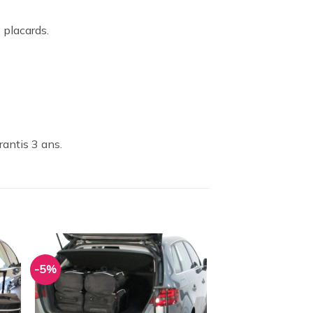
 placards.
rantis 3 ans.
-5%
ter
Ajouter
a
à la
ist
wishlist