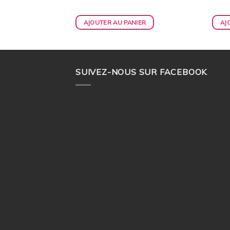
IER
AJOUTER AU PANIER
AJ
SUIVEZ-NOUS SUR FACEBOOK