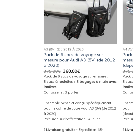
018)
A3 (8V) (DE 2012 À 2020)
A4 AV
e voyage sur-
Pack de 6 sacs de voyage sur-
Pack
 A6 (C7) (de 2011
mesure pour Audi A3 (8V) (de 2012
mesu
à 2020)
(dep
Le
Le
Le
€
379,00
€
360,00
€
379,
prix
prix
prix
yage sur-mesure :
Pack de 6 sacs de voyage sur-mesure :
Pack 
actuel
initial
actuel
 3 bagages à main avec
3 sacs à roulettes + 3 bagages à main avec
3 sac
est :
était :
est :
lanières
lanièr
.
360,00€.
379,00€.
360,00€.
Carrosserie : 3 portes
Carros
onçu spécifiquement
Ensemble pensé et conçu spécifiquement
Ensem
e Audi A6 (C7) (de 2011
pour le coffre de votre Audi A3 (8V) (de 2012
pour l
à 2020)
(depui
ation : Aucune
Précision sur l'affectation : Aucune
Précis
- Expédié en 48h
? Livraison gratuite - Expédié en 48h
? Livr