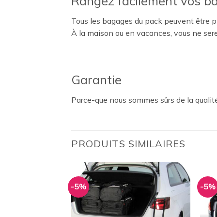
Rangez facilement vos b
Tous les bagages du pack peuvent être pl
À la maison ou en vacances, vous ne ser
Garantie
Parce-que nous sommes sûrs de la qualité
PRODUITS SIMILAIRES
-5%
-5%
Ajouter
Ajouter
à la
à la
wishlist
wishlist