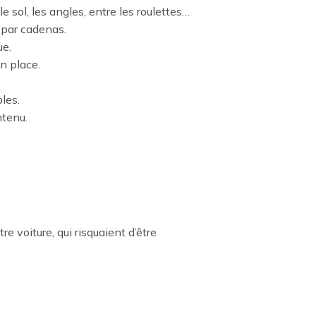
 sol, les angles, entre les roulettes…
e par cadenas.
ue.
n place.
les.
ntenu.
 voiture, qui risquaient d’être