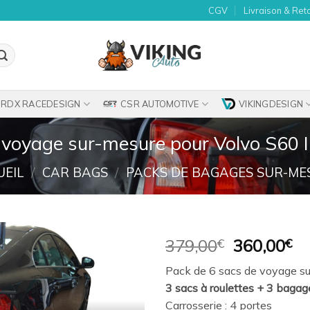
CGV
Livraison & Ret
RDX RACEDESIGN
CSR AUTOMOTIVE
VIKINGDESIGN
 voyage sur-mesure pour Volvo S60 I
UEIL
/
CAR BAGS
/
PACKS DE BAGAGES SUR-ME
Le
Le
379,00
€
360,00
€
prix
pr
Ajouter
Pack de 6 sacs de voyage su
initial
ac
à la
3 sacs à roulettes + 3 bagag
était :
es
wishlist
Carrosserie : 4 portes