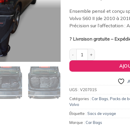
379,00€.
36
Ensemble pensé et conçu spé
Volvo S60 II (de 2010 à 201
Précision sur l’affectation :
? Livraison gratuite – Expéd
quantité de Pack de 6 sacs de
AJO
A
UGS :
V20701S
Catégories :
Car Bags
,
Packs de 
Volvo
Étiquette :
Sacs de voyage
Marque :
Car Bags