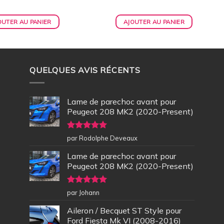
OUTER AU PANIER
AJOUTER AU PANIER
QUELQUES AVIS RÉCENTS
Lame de parechoc avant pour
Peugeot 208 MK2 (2020-Present)
Note
5
sur
par Rodolphe Deveaux
5
Lame de parechoc avant pour
Peugeot 208 MK2 (2020-Present)
Note
5
sur
par Johann
5
Aileron / Becquet ST Style pour
Ford Fiesta Mk VI (2008-2016)