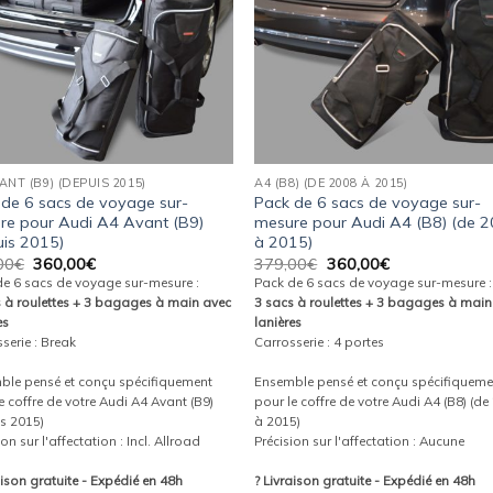
ANT (B9) (DEPUIS 2015)
A4 (B8) (DE 2008 À 2015)
 de 6 sacs de voyage sur-
Pack de 6 sacs de voyage sur-
re pour Audi A4 Avant (B9)
mesure pour Audi A4 (B8) (de 
uis 2015)
à 2015)
Le
Le
Le
Le
00
€
360,00
€
379,00
€
360,00
€
prix
prix
prix
prix
de 6 sacs de voyage sur-mesure :
Pack de 6 sacs de voyage sur-mesure :
initial
actuel
initial
actuel
s à roulettes + 3 bagages à main avec
3 sacs à roulettes + 3 bagages à main
était :
est :
était :
est :
es
lanières
379,00€.
360,00€.
379,00€.
360,00€.
serie : Break
Carrosserie : 4 portes
ble pensé et conçu spécifiquement
Ensemble pensé et conçu spécifiqueme
e coffre de votre Audi A4 Avant (B9)
pour le coffre de votre Audi A4 (B8) (d
s 2015)
à 2015)
ion sur l'affectation : Incl. Allroad
Précision sur l'affectation : Aucune
aison gratuite - Expédié en 48h
? Livraison gratuite - Expédié en 48h