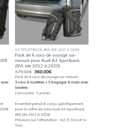
A3 SPORTBACK (8V) (DE 2012 À 2020)
Pack de 6 sacs de voyage sur-
2008
mesure pour Audi A3 Sportback
(8V) (de 2012 à 2020)
Le
Le
379,00
€
360,00
€
prix
prix
Pack de 6 sacs de voyage sur-mesure :
initial
actuel
 avec
3 sacs à roulettes + 3 bagages à main avec
était :
est :
lanières
379,00€.
360,00€.
Carrosserie : 5 portes
nt
Ensemble pensé et conçu spécifiquement
e 2008
pour le coffre de votre Audi A3 Sportback
(8V) (de 2012 à 2020)
Précision sur l'affectation : Incl. E-Tron et G-
Tron