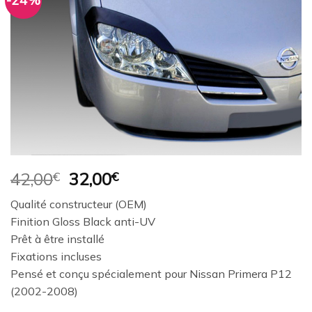
-24%
Ajouter
à la
wishlist
Le
Le
42,00
€
32,00
€
prix
prix
Qualité constructeur (OEM)
initial
actuel
Finition Gloss Black anti-UV
était :
est :
Prêt à être installé
42,00€.
32,00€.
Fixations incluses
Pensé et conçu spécialement pour Nissan Primera P12
(2002-2008)