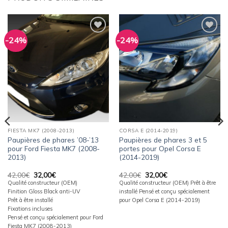
-24%
-24%
Ajouter
Ajouter
à la
à la
wishlist
wishlist
FIESTA MK7 (2008-2013)
CORSA E (2014-2019)
Paupières de phares ’08-’13
Paupières de phares 3 et 5
pour Ford Fiesta MK7 (2008-
portes pour Opel Corsa E
2013)
(2014-2019)
Le
Le
Le
Le
42,00
€
32,00
€
42,00
€
32,00
€
prix
prix
prix
prix
Qualité constructeur (OEM)
Qualité constructeur (OEM) Prêt à être
initial
actuel
initial
actuel
Finition Gloss Black anti-UV
installé Pensé et conçu spécialement
était :
est :
était :
est :
42,00€.
32,00€.
42,00€.
32,00€.
Prêt à être installé
pour Opel Corsa E (2014-2019)
Fixations incluses
Pensé et conçu spécialement pour Ford
Fiesta MK7 (2008-2013)