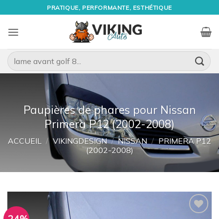
Passer
PRATIQUE, PERFORMANTE, ESTHÉTIQUE
au
contenu
Recherche
pour :
Paupières de phares pour Nissan
Primera P12 (2002-2008)
ACCUEIL
/
VIKINGDESIGN
/
NISSAN
/
PRIMERA P12
(2002-2008)