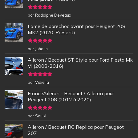
Note
5
sur
par Rodolphe Deveaux
5
Lame de parechoc avant pour Peugeot 208
MK2 (2020-Present)
Note
5
sur
par Johann
5
Aileron / Becquet ST Style pour Ford Fiesta Mk
VI (2008-2016)
Note
5
sur
par Vidiella
5
FranceAileron - Becquet / Aileron pour
Peugeot 208 (2012 à 2020)
Note
5
sur
par Souiki
5
Aileron / Becquet RC Replica pour Peugeot
207