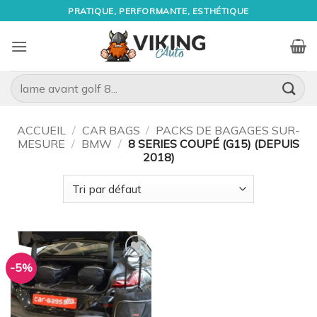
Passer
PRATIQUE, PERFORMANTE, ESTHÉTIQUE
au
contenu
Recherche
pour :
ACCUEIL
/
CAR BAGS
/
PACKS DE BAGAGES SUR-
MESURE
/
BMW
/
8 SERIES COUPÉ (G15) (DEPUIS
2018)
-5%
Ajouter
à la
wishlist