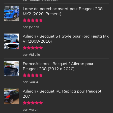
5
Lame de parechoc avant pour Peugeot 208
MK2 (2020-Present)
Note
5
sur
par Johann
5
Aileron / Becquet ST Style pour Ford Fiesta Mk
VI (2008-2016)
Note
5
sur
par Vidiella
5
FranceAileron - Becquet / Aileron pour
Peugeot 208 (2012 à 2020)
Note
5
sur
par Souiki
5
Aileron / Becquet RC Replica pour Peugeot
207
Note
5
sur
par Haran
5