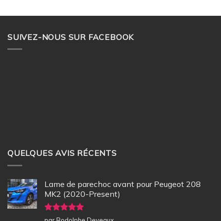
SUIVEZ-NOUS SUR FACEBOOK
QUELQUES AVIS RÉCENTS
Lame de parechoc avant pour Peugeot 208
MK2 (2020-Present)
Note
5
sur
par Rodolphe Deveaux