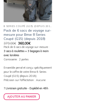
8 SERIES COUPÉ (G15) (DEPUIS 2018)
Pack de 6 sacs de voyage sur-
mesure pour Bmw 8 Series
Coupé (G15) (depuis 2018)
Le
Le
379,00
€
360,00
€
prix
prix
Pack de 6 sacs de voyage sur-mesure :
initial
actuel
3 sacs à roulettes + 3 bagages à main
était :
est :
379,00€.
360,00€.
avec lanières
Carrosserie : 2 portes
Ensemble pensé et conçu spécifiquement
pour le coffre de votre Bmw 8 Series
Coupé (G15) (depuis 2018)
Précision sur l'affectation : Aucune
? Livraison gratuite - Expédié en 48h
AJOUTER AU PANIER