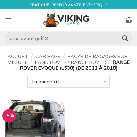
Passer
PRATIQUE, PERFORMANTE, ESTHÉTIQUE
au
contenu
Recherche
pour :
ACCUEIL
/
CAR BAGS
/
PACKS DE BAGAGES SUR-
MESURE
/
LAND ROVER / RANGE ROVER
/
RANGE
ROVER EVOQUE (L538) (DE 2011 À 2018)
-5%
Ajouter
à la
wishlist