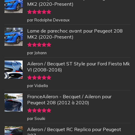
MK2 (2020-Present)
Note
5
sur
par Rodolphe Deveaux
5
Lame de parechoc avant pour Peugeot 208
MK2 (2020-Present)
Note
5
sur
par Johann
5
Aileron / Becquet ST Style pour Ford Fiesta Mk
VI (2008-2016)
Note
5
sur
par Vidiella
5
FranceAileron - Becquet / Aileron pour
Peugeot 208 (2012 à 2020)
Note
5
sur
par Souiki
5
Aileron / Becquet RC Replica pour Peugeot