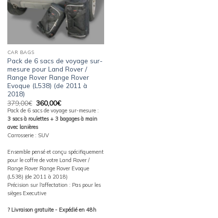
CAR BAGS
Pack de 6 sacs de voyage sur-
mesure pour Land Rover /
Range Rover Range Rover
Evoque (L538) (de 2011 à
2018)
Le
Le
379,00
€
360,00
€
prix
prix
Pack de 6 sacs de voyage sur-mesure :
initial
actuel
3 sacs à roulettes + 3 bagages à main
était :
est :
379,00€.
360,00€.
avec lanières
Carrosserie : SUV
Ensemble pensé et conçu spécifiquement
pour le coffre de votre Land Rover /
Range Rover Range Rover Evoque
(L538) (de 2011 à 2018)
Précision sur l'affectation : Pas pour les
sièges Executive
? Livraison gratuite - Expédié en 48h