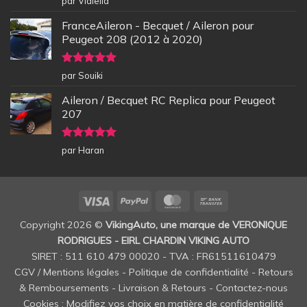
par Vidiella
5
FranceAileron - Becquet / Aileron pour
Peugeot 208 (2012 à 2020)
Note
5
sur
par Souiki
5
Aileron / Becquet RC Replica pour Peugeot
207
Note
5
sur
par Haran
5
Visa
PayPal
MasterCard
Bank
Transfer
Copyright 2026 ©
VikingAuto, une marque de VERONIQUE
RODRIGUES - EIRL CHARDIN VIKING AUTO
SIRET : 511 610 479 00020 - TVA : FR61511610479
CGV / Mentions légales
-
Politique de confidentialité
-
Retours
& Remboursements
-
Livraison & Retours
-
Contactez-nous
Cookies : Modifiez vos choix en matière de confidentialité