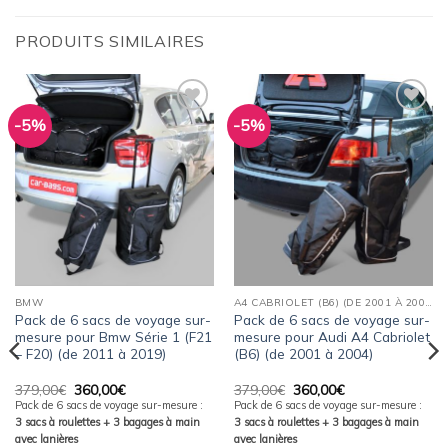
PRODUITS SIMILAIRES
-5%
-5%
Ajouter
Ajouter
à la
à la
wishlist
wishlist
BMW
A4 CABRIOLET (B6) (DE 2001 À 2004)
Pack de 6 sacs de voyage sur-
Pack de 6 sacs de voyage sur-
mesure pour Bmw Série 1 (F21
mesure pour Audi A4 Cabriolet
– F20) (de 2011 à 2019)
(B6) (de 2001 à 2004)
Le
Le
Le
Le
379,00
€
360,00
€
379,00
€
360,00
€
prix
prix
prix
prix
Pack de 6 sacs de voyage sur-mesure :
Pack de 6 sacs de voyage sur-mesure :
initial
actuel
initial
actuel
3 sacs à roulettes + 3 bagages à main
3 sacs à roulettes + 3 bagages à main
était :
est :
était :
est :
379,00€.
360,00€.
379,00€.
360,00€.
avec lanières
avec lanières