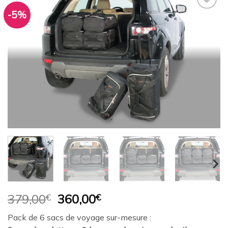
-5%
Ajouter
à la
wishlist
Le
Le
379,00
€
360,00
€
prix
prix
Pack de 6 sacs de voyage sur-mesure :
initial
actuel