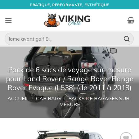
Passer
PRATIQUE, PERFORMANTE, ESTHÉTIQUE
au
contenu
Recherche
pour :
Pack de 6 sacs de voyage sur-mesure
pour Land Rover / Range Rover Range
Rover Evoque (L538) (de 2011 à 2018)
ACCUEIL
/
CAR BAGS
/
PACKS DE BAGAGES SUR-
MESURE