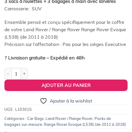
3 sacs à roulettes + 3 bagages à main avec lanières
était :
est :
Carrosserie : SUV
379,00€.
360,00€.
Ensemble pensé et conçu spécifiquement pour le coffre
de votre Land Rover / Range Rover Range Rover Evoque
(L538) (de 2011 à 2018)
Précision sur l’affectation : Pas pour les sièges Executive
? Livraison gratuite – Expédié en 48h
quantité de Pack de 6 sacs de voyage sur-mesure pour Land Ro
AJOUTER AU PANIER
Ajouter à la wishlist
UGS :
L10301S
Catégories :
Car Bags
,
Land Rover / Range Rover
,
Packs de
bagages sur-mesure
,
Range Rover Evoque (L538) (de 2011 à 2018)