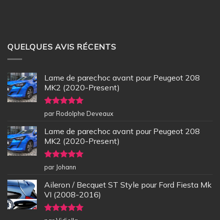
QUELQUES AVIS RÉCENTS
Lame de parechoc avant pour Peugeot 208
MK2 (2020-Present)
Note
5
sur
par Rodolphe Deveaux
5
Lame de parechoc avant pour Peugeot 208
MK2 (2020-Present)
Note
5
sur
par Johann
5
Aileron / Becquet ST Style pour Ford Fiesta Mk
VI (2008-2016)
Note
5
sur