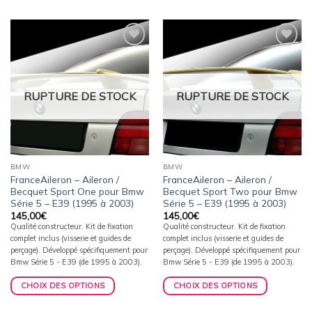
Ajouter
Ajouter
à la
à la
wishlist
wishlist
RUPTURE DE STOCK
RUPTURE DE STOCK
BMW
BMW
FranceAileron – Aileron /
FranceAileron – Aileron /
Becquet Sport One pour Bmw
Becquet Sport Two pour Bmw
Série 5 – E39 (1995 à 2003)
Série 5 – E39 (1995 à 2003)
145,00
€
145,00
€
Qualité constructeur. Kit de fixation
Qualité constructeur. Kit de fixation
complet inclus (visserie et guides de
complet inclus (visserie et guides de
perçage). Développé spécifiquement pour
perçage). Développé spécifiquement pour
Bmw Série 5 - E39 (de 1995 à 2003).
Bmw Série 5 - E39 (de 1995 à 2003).
CHOIX DES OPTIONS
CHOIX DES OPTIONS