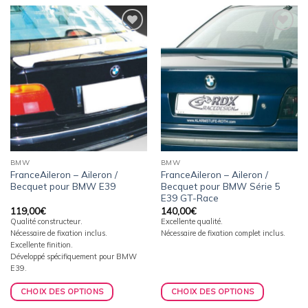
Ajouter
Ajouter
à la
à la
wishlist
wishlist
BMW
BMW
FranceAileron – Aileron /
FranceAileron – Aileron /
Becquet pour BMW E39
Becquet pour BMW Série 5
E39 GT-Race
119,00
€
140,00
€
Qualité constructeur.
Excellente qualité.
Nécessaire de fixation inclus.
Nécessaire de fixation complet inclus.
Excellente finition.
Développé spécifiquement pour BMW
E39.
CHOIX DES OPTIONS
CHOIX DES OPTIONS