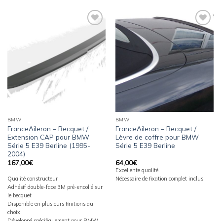
Ajouter
Ajouter
à la
à la
wishlist
wishlist
BMW
BMW
FranceAileron – Becquet /
FranceAileron – Becquet /
Extension CAP pour BMW
Lèvre de coffre pour BMW
Série 5 E39 Berline (1995-
Série 5 E39 Berline
2004)
167,00
€
64,00
€
Excellente qualité.
Qualité constructeur
Nécessaire de fixation complet inclus.
Adhésif double-face 3M pré-encollé sur
le becquet
Disponible en plusieurs finitions au
choix
Développé spécifiquement pour BMW