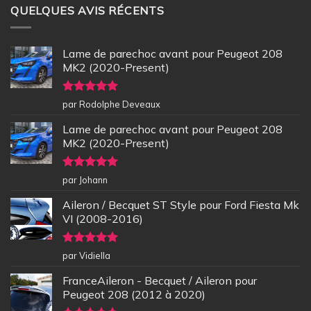
QUELQUES AVIS RÉCENTS
Lame de parechoc avant pour Peugeot 208
MK2 (2020-Present)
Note
5
sur
par Rodolphe Deveaux
5
Lame de parechoc avant pour Peugeot 208
MK2 (2020-Present)
Note
5
sur
par Johann
5
Aileron / Becquet ST Style pour Ford Fiesta Mk
VI (2008-2016)
Note
5
sur
par Vidiella
5
FranceAileron - Becquet / Aileron pour
Peugeot 208 (2012 à 2020)