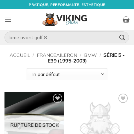
Passer
PRATIQUE, PERFORMANTE, ESTHÉTIQUE
au
contenu
Recherche
pour :
ACCUEIL
/
FRANCEAILERON
/
BMW
/
SÉRIE 5 -
E39 (1995-2003)
Ajouter
Ajouter
à la
à la
wishlist
wishlist
RUPTURE DE STOCK