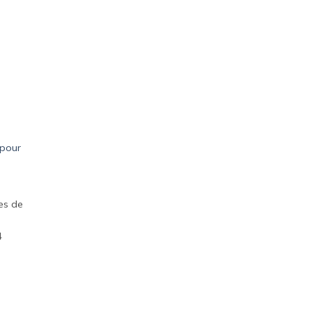
 pour
des de
4