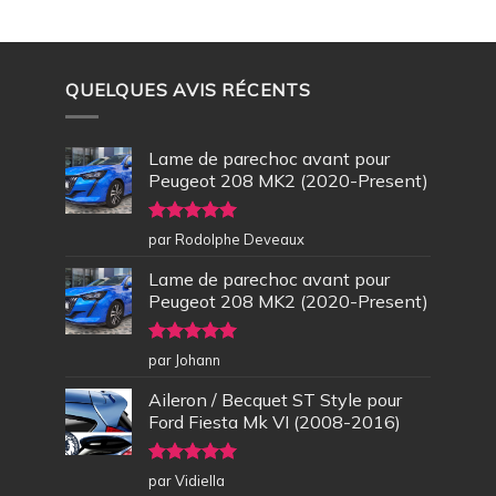
QUELQUES AVIS RÉCENTS
Lame de parechoc avant pour
Peugeot 208 MK2 (2020-Present)
Note
5
sur
par Rodolphe Deveaux
5
Lame de parechoc avant pour
Peugeot 208 MK2 (2020-Present)
Note
5
sur
par Johann
5
Aileron / Becquet ST Style pour
Ford Fiesta Mk VI (2008-2016)
Note
5
sur
par Vidiella
5