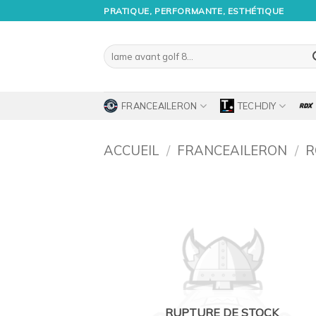
Passer
PRATIQUE, PERFORMANTE, ESTHÉTIQUE
au
contenu
Recherche
pour :
FRANCEAILERON
TECHDIY
ACCUEIL
/
FRANCEAILERON
/
R
Ajo
à 
wish
RUPTURE DE STOCK