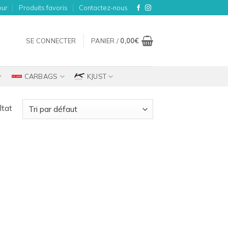
our
Produits favoris
Contactez-nous
SE CONNECTER
PANIER /
0,00
€
CARBAGS
KJUST
ltat