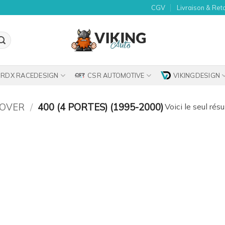
CGV
Livraison & Ret
RDX RACEDESIGN
CSR AUTOMOTIVE
VIKINGDESIGN
OVER
/
400 (4 PORTES) (1995-2000)
Voici le seul résu
uter
la
list