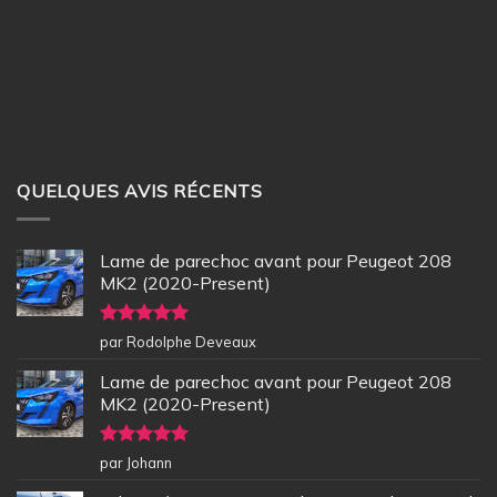
QUELQUES AVIS RÉCENTS
Lame de parechoc avant pour Peugeot 208
MK2 (2020-Present)
Note
5
sur
par Rodolphe Deveaux
5
Lame de parechoc avant pour Peugeot 208
MK2 (2020-Present)
Note
5
sur
par Johann
5