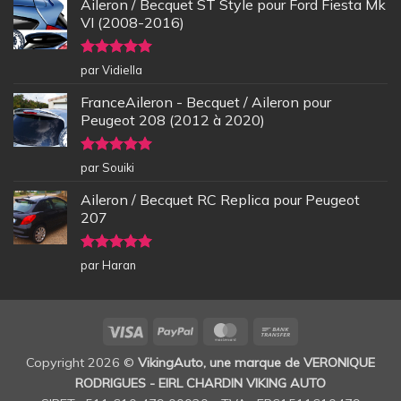
Aileron / Becquet ST Style pour Ford Fiesta Mk
VI (2008-2016)
Note
5
sur
par Vidiella
5
FranceAileron - Becquet / Aileron pour
Peugeot 208 (2012 à 2020)
Note
5
sur
par Souiki
5
Aileron / Becquet RC Replica pour Peugeot
207
Note
5
sur
par Haran
5
Visa
PayPal
MasterCard
Bank
Transfer
Copyright 2026 ©
VikingAuto, une marque de VERONIQUE
RODRIGUES - EIRL CHARDIN VIKING AUTO