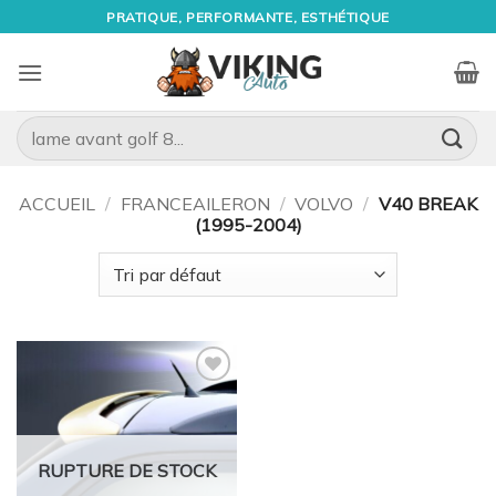
Passer
PRATIQUE, PERFORMANTE, ESTHÉTIQUE
au
contenu
Recherche
pour :
ACCUEIL
/
FRANCEAILERON
/
VOLVO
/
V40 BREAK
(1995-2004)
Ajouter
à la
wishlist
RUPTURE DE STOCK