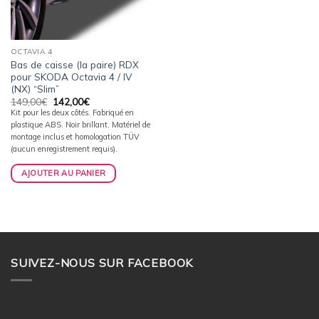
OCTAVIA 4
Bas de caisse (la paire) RDX
pour SKODA Octavia 4 / IV
(NX) “Slim”
Le
Le
149,00
€
142,00
€
prix
prix
Kit pour les deux côtés. Fabriqué en
initial
actuel
plastique ABS. Noir brillant. Matériel de
était :
est :
149,00€.
142,00€.
montage inclus et homologation TÜV
(aucun enregistrement requis).
AJOUTER AU PANIER
SUIVEZ-NOUS SUR FACEBOOK