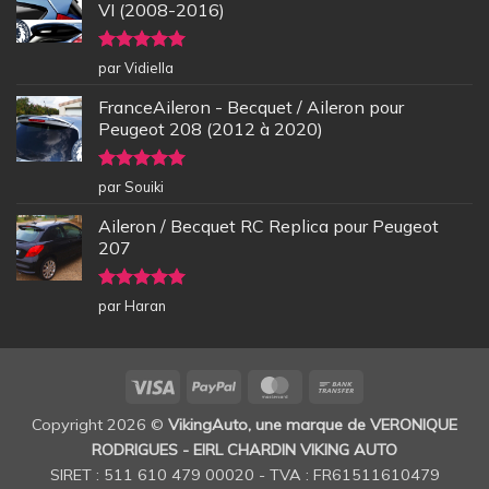
VI (2008-2016)
Note
5
sur
par Vidiella
5
FranceAileron - Becquet / Aileron pour
Peugeot 208 (2012 à 2020)
Note
5
sur
par Souiki
5
Aileron / Becquet RC Replica pour Peugeot
207
Note
5
sur
par Haran
5
Visa
PayPal
MasterCard
Bank
Transfer
Copyright 2026 ©
VikingAuto, une marque de VERONIQUE
RODRIGUES - EIRL CHARDIN VIKING AUTO
SIRET : 511 610 479 00020 - TVA : FR61511610479