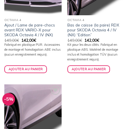
OCTAVIA 4
OCTAVIA 4
Ajout / Lame de pare-chocs
Bas de caisse (la paire) RDX
avant RDX VARIO-X pour
pour SKODA Octavia 4 / IV
SKODA Octavia 4 / IV (NX)
(NX) “Edition”
Le
Le
Le
Le
149,00
€
142,00
€
149,00
€
142,00
€
prix
prix
prix
prix
Fabriqué en plastique PUR. Accessoires
Kit pour les deux côtés. Fabriqué en
initial
actuel
initial
actuel
de montage et homologation ABE inclus
plastique ABS. Matériel de montage
était :
est :
était :
est :
149,00€.
142,00€.
149,00€.
142,00€.
(aucun enregistrement requis).
inclus et homologation TÜV (aucun
enregistrement requis).
AJOUTER AU PANIER
AJOUTER AU PANIER
-5%
Ajouter
à la
wishlist