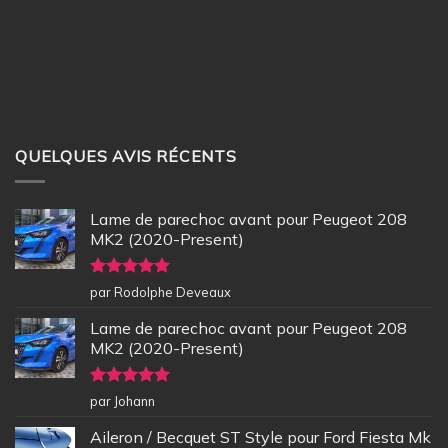
QUELQUES AVIS RÉCENTS
Lame de parechoc avant pour Peugeot 208
MK2 (2020-Present)
Note
5
sur
par Rodolphe Deveaux
5
Lame de parechoc avant pour Peugeot 208
MK2 (2020-Present)
Note
5
sur
par Johann
5
Aileron / Becquet ST Style pour Ford Fiesta Mk