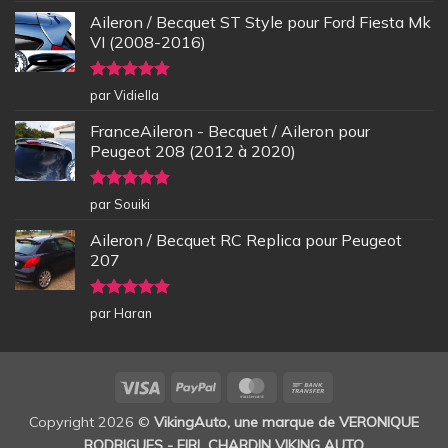
Aileron / Becquet ST Style pour Ford Fiesta Mk
VI (2008-2016)
Note
5
sur
par Vidiella
5
FranceAileron - Becquet / Aileron pour
Peugeot 208 (2012 à 2020)
Note
5
sur
par Souiki
5
Aileron / Becquet RC Replica pour Peugeot
207
Note
5
sur
par Haran
5
Visa
PayPal
MasterCard
Bank
Transfer
Copyright 2026 ©
VikingAuto, une marque de VERONIQUE
RODRIGUES - EIRL CHARDIN VIKING AUTO