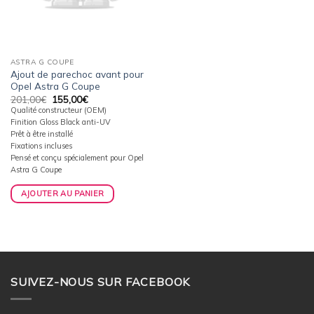
ASTRA G COUPE
Ajout de parechoc avant pour
Opel Astra G Coupe
Le
Le
201,00
€
155,00
€
prix
prix
Qualité constructeur (OEM)
initial
actuel
Finition Gloss Black anti-UV
était :
est :
201,00€.
155,00€.
Prêt à être installé
Fixations incluses
Pensé et conçu spécialement pour Opel
Astra G Coupe
AJOUTER AU PANIER
SUIVEZ-NOUS SUR FACEBOOK