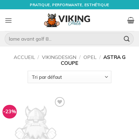
Passer
PRATIQUE, PERFORMANTE, ESTHÉTIQUE
au
contenu
Recherche
pour :
ACCUEIL
/
VIKINGDESIGN
/
OPEL
/
ASTRA G
COUPE
-23%
Ajouter
à la
wishlist