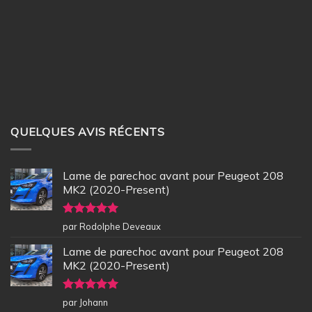
QUELQUES AVIS RÉCENTS
Lame de parechoc avant pour Peugeot 208
MK2 (2020-Present)
Note
5
sur
par Rodolphe Deveaux
5
Lame de parechoc avant pour Peugeot 208
MK2 (2020-Present)
Note
5
sur
par Johann
5