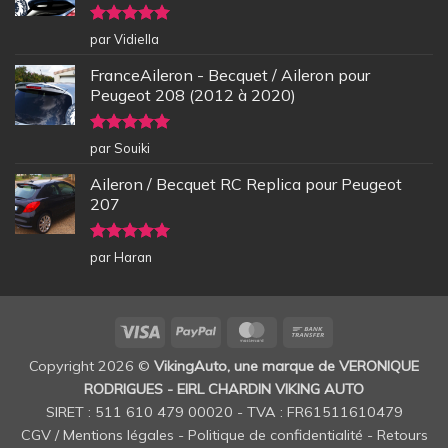
Note
5
sur
par Vidiella
5
FranceAileron - Becquet / Aileron pour
Peugeot 208 (2012 à 2020)
Note
5
sur
par Souiki
5
Aileron / Becquet RC Replica pour Peugeot
207
Note
5
sur
par Haran
5
Visa
PayPal
MasterCard
Bank
Transfer
Copyright 2026 ©
VikingAuto, une marque de VERONIQUE
RODRIGUES - EIRL CHARDIN VIKING AUTO
SIRET : 511 610 479 00020 - TVA : FR61511610479
CGV / Mentions légales
-
Politique de confidentialité
-
Retours