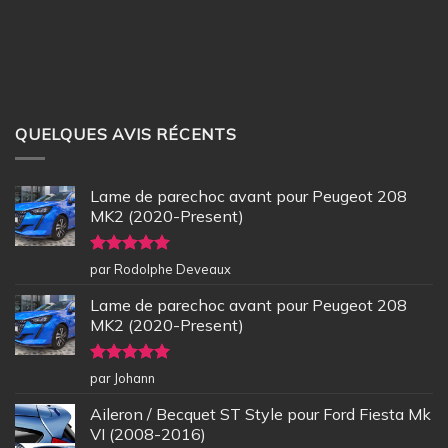
QUELQUES AVIS RÉCENTS
Lame de parechoc avant pour Peugeot 208
MK2 (2020-Present)
Note
5
sur
par Rodolphe Deveaux
5
Lame de parechoc avant pour Peugeot 208
MK2 (2020-Present)
Note
5
sur
par Johann
5
Aileron / Becquet ST Style pour Ford Fiesta Mk
VI (2008-2016)