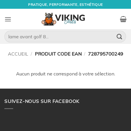
Passer
PRATIQUE, PERFORMANTE, ESTHÉTIQUE
au
contenu
Recherche
pour :
ACCUEIL
/
PRODUIT CODE EAN
/
728795700249
Aucun produit ne correspond à votre sélection.
SUIVEZ-NOUS SUR FACEBOOK