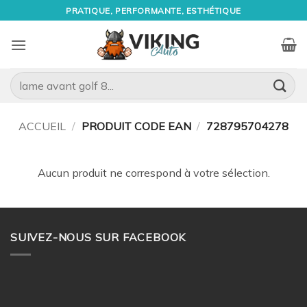
Passer
PRATIQUE, PERFORMANTE, ESTHÉTIQUE
au
contenu
Recherche
pour :
ACCUEIL
/
PRODUIT CODE EAN
/
728795704278
Aucun produit ne correspond à votre sélection.
SUIVEZ-NOUS SUR FACEBOOK