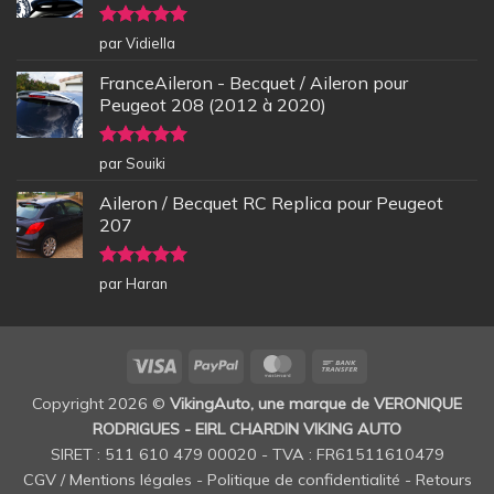
Note
5
sur
par Vidiella
5
FranceAileron - Becquet / Aileron pour
Peugeot 208 (2012 à 2020)
Note
5
sur
par Souiki
5
Aileron / Becquet RC Replica pour Peugeot
207
Note
5
sur
par Haran
5
Visa
PayPal
MasterCard
Bank
Transfer
Copyright 2026 ©
VikingAuto, une marque de VERONIQUE
RODRIGUES - EIRL CHARDIN VIKING AUTO
SIRET : 511 610 479 00020 - TVA : FR61511610479
CGV / Mentions légales
-
Politique de confidentialité
-
Retours