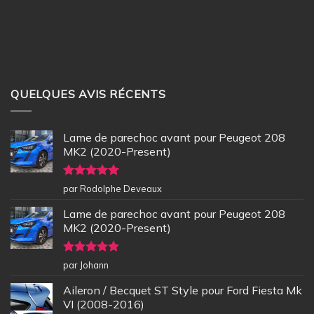
QUELQUES AVIS RÉCENTS
Lame de parechoc avant pour Peugeot 208
MK2 (2020-Present)
Note
5
sur
par Rodolphe Deveaux
5
Lame de parechoc avant pour Peugeot 208
MK2 (2020-Present)
Note
5
sur
par Johann
5
Aileron / Becquet ST Style pour Ford Fiesta Mk
VI (2008-2016)