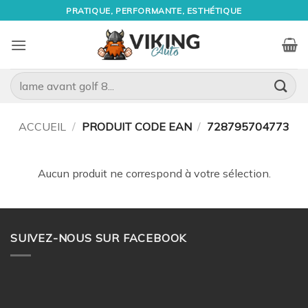
Passer
PRATIQUE, PERFORMANTE, ESTHÉTIQUE
au
contenu
Recherche
pour :
ACCUEIL
/
PRODUIT CODE EAN
/
728795704773
Aucun produit ne correspond à votre sélection.
SUIVEZ-NOUS SUR FACEBOOK