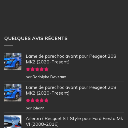
QUELQUES AVIS RÉCENTS
Lame de parechoc avant pour Peugeot 208
MK2 (2020-Present)
Note
5
sur
par Rodolphe Deveaux
5
Lame de parechoc avant pour Peugeot 208
MK2 (2020-Present)
Note
5
sur
par Johann
5
Aileron / Becquet ST Style pour Ford Fiesta Mk
VI (2008-2016)