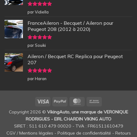
Note
5
sur
par Vidiella
5
FranceAileron - Becquet / Aileron pour
Peugeot 208 (2012 à 2020)
Note
5
sur
par Souiki
5
Aileron / Becquet RC Replica pour Peugeot
207
Note
5
sur
par Haran
5
Visa
PayPal
MasterCard
Bank
Transfer
Copyright 2026 ©
VikingAuto, une marque de VERONIQUE
RODRIGUES - EIRL CHARDIN VIKING AUTO
SIRET : 511 610 479 00020 - TVA : FR61511610479
CGV / Mentions légales
-
Politique de confidentialité
-
Retours