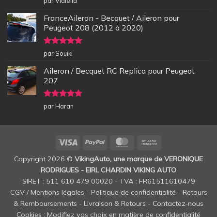
par Vidiella
5
FranceAileron - Becquet / Aileron pour
Peugeot 208 (2012 à 2020)
Note
5
sur
par Souiki
5
Aileron / Becquet RC Replica pour Peugeot
207
Note
5
sur
par Haran
5
Visa
PayPal
MasterCard
Bank
Transfer
Copyright 2026 ©
VikingAuto, une marque de VERONIQUE
RODRIGUES - EIRL CHARDIN VIKING AUTO
SIRET : 511 610 479 00020 - TVA : FR61511610479
CGV / Mentions légales
-
Politique de confidentialité
-
Retours
& Remboursements
-
Livraison & Retours
-
Contactez-nous
Cookies : Modifiez vos choix en matière de confidentialité