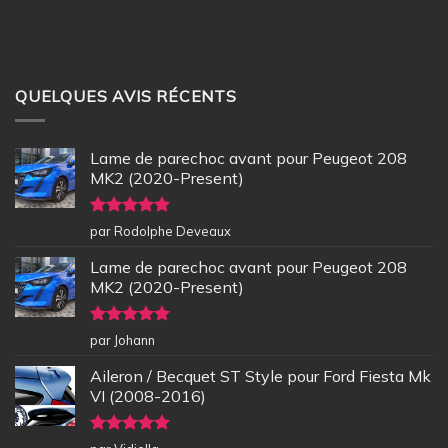
QUELQUES AVIS RÉCENTS
Lame de parechoc avant pour Peugeot 208
MK2 (2020-Present)
Note
5
sur
par Rodolphe Deveaux
5
Lame de parechoc avant pour Peugeot 208
MK2 (2020-Present)
Note
5
sur
par Johann
5
Aileron / Becquet ST Style pour Ford Fiesta Mk
VI (2008-2016)
Note
5
sur