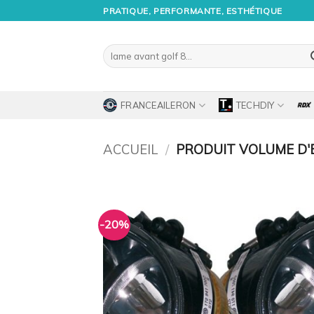
Passer
PRATIQUE, PERFORMANTE, ESTHÉTIQUE
au
contenu
Recherche
pour :
FRANCEAILERON
TECHDIY
ACCUEIL
/
PRODUIT VOLUME D'
-20%
Ajo
à 
wish