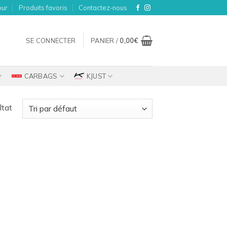
our
Produits favoris
Contactez-nous
SE CONNECTER
PANIER /
0,00
€
CARBAGS
KJUST
ltat