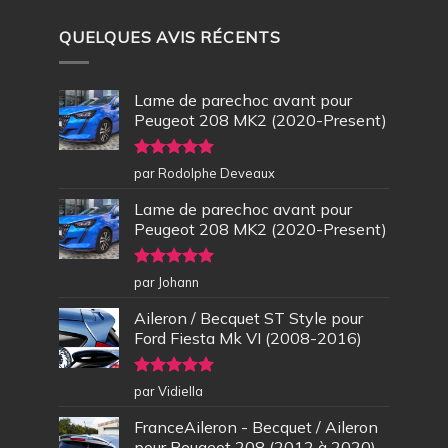
QUELQUES AVIS RÉCENTS
Lame de parechoc avant pour
Peugeot 208 MK2 (2020-Present)
Note
5
sur
par Rodolphe Deveaux
5
Lame de parechoc avant pour
Peugeot 208 MK2 (2020-Present)
Note
5
sur
par Johann
5
Aileron / Becquet ST Style pour
Ford Fiesta Mk VI (2008-2016)
Note
5
sur
par Vidiella
5
FranceAileron - Becquet / Aileron
pour Peugeot 208 (2012 à 2020)