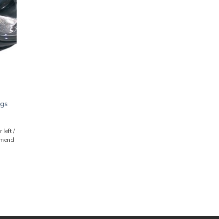
ngs
left /
mmend