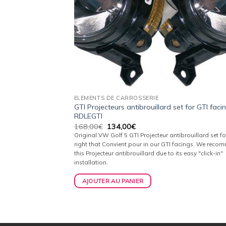
ELEMENTS DE CARROSSERIE
GTI Projecteurs antibrouillard set for GTI faci
RDLEGTI
Le
Le
168,00
€
134,00
€
prix
prix
Original VW Golf 5 GTI Projecteur antibrouillard set for 
initial
actuel
right that Convient pour in our GTI facings. We reco
était :
est :
this Projecteur antibrouillard due to its easy "click-in"
168,00€.
134,00€.
installation.
AJOUTER AU PANIER