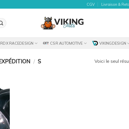
CGV
Livraison & Ret
RDX RACEDESIGN
CSR AUTOMOTIVE
VIKINGDESIGN
EXPÉDITION
/
S
Voici le seul résu
uter
la
list