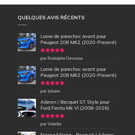
QUELQUES AVIS RÉCENTS
Lame de parechoc avant pour
Peugeot 208 MK2 (2020-Present)
Note
5
sur
par Rodolphe Deveaux
5
Lame de parechoc avant pour
Peugeot 208 MK2 (2020-Present)
Note
5
sur
par Johann
5
Aileron / Becquet ST Style pour
Ford Fiesta Mk VI (2008-2016)
Note
5
sur
par Vidiella
5
FranceAileron - Becquet / Aileron