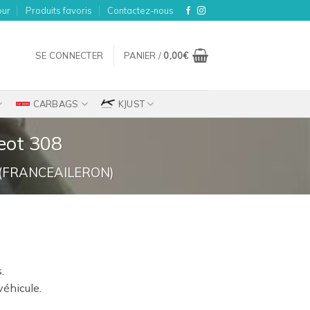
our
Produits favoris
Contactez-nous
SE CONNECTER
PANIER /
0,00
€
CARBAGS
KJUST
geot 308
(FRANCEAILERON)
ix
.
tuel
véhicule.
t :