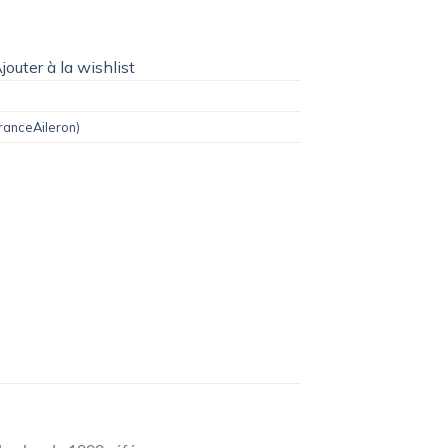
5,00€.
jouter à la wishlist
ranceAileron)