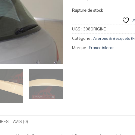
169,00€.
13
Rupture de stock
A
UGS :
308ORIGINE
Catégorie :
Ailerons & Becquets (F
Marque :
FranceAileron
IRES
AVIS (0)