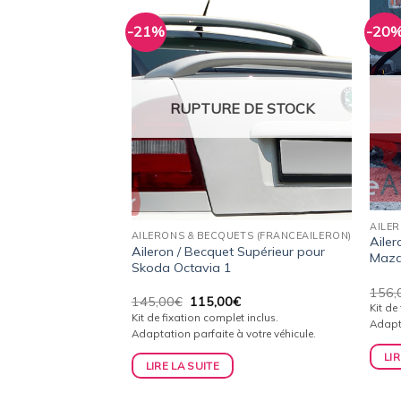
-21%
-20
Ajouter
Ajouter
à la
à la
wishlist
wishlist
RUPTURE DE STOCK
TS (FRANCEAILERON)
 Sport pour Nissan
0-2006)
AILE
Le
€
AILERONS & BECQUETS (FRANCEAILERON)
Ailer
prix
t inclus.
Aileron / Becquet Supérieur pour
actuel
Mazd
Skoda Octavia 1
est :
.
138,00€.
156,
IER
Le
Le
145,00
€
115,00
€
Kit de
prix
prix
Kit de fixation complet inclus.
Adapta
initial
actuel
Adaptation parfaite à votre véhicule.
était :
est :
145,00€.
115,00€.
LIR
LIRE LA SUITE