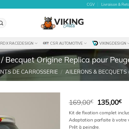
CGV
Livraison & Ret
RDX RACEDESIGN
CSR AUTOMOTIVE
VIKINGDESIGN
 / Becquet Origine Replica pour Peu
NTS DE CARROSSERIE
/
AILERONS & BECQUETS 
Le
Le
169,00
€
135,00
€
prix
pr
Ajouter
Kit de fixation complet inclus
initial
ac
à la
Adaptation parfaite à votre 
était :
es
wishlist
Prêt à peindre.