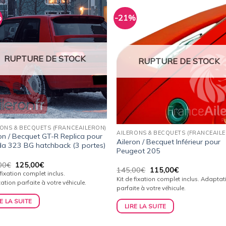
%
-21%
Ajouter
Ajou
à la
à l
wishlist
wishl
RUPTURE DE STOCK
RUPTURE DE STOCK
RONS & BECQUETS (FRANCEAILERON)
AILERONS & BECQUETS (FRANCEAIL
on / Becquet GT-R Replica pour
Aileron / Becquet Inférieur pour
a 323 BG hatchback (3 portes)
Peugeot 205
Le
Le
00
€
125,00
€
Le
Le
145,00
€
115,00
€
prix
prix
 fixation complet inclus.
prix
prix
initial
actuel
Kit de fixation complet inclus. Adaptat
tion parfaite à votre véhicule.
initial
actuel
était :
est :
parfaite à votre véhicule.
était :
est :
156,00€.
125,00€.
145,00€.
115,00€.
E LA SUITE
LIRE LA SUITE