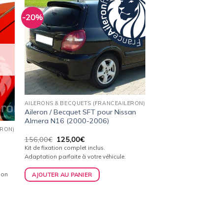
-20%
ter
Ajouter
a
à la
ist
wishlist
AILERONS & BECQUETS (FRANCEAILERON)
Aileron / Becquet SFT pour Nissan
Almera N16 (2000-2006)
ERON)
Le
Le
156,00
€
125,00
€
prix
prix
Kit de fixation complet inclus.
initial
actuel
Adaptation parfaite à votre véhicule.
était :
est :
156,00€.
125,00€.
ion
AJOUTER AU PANIER