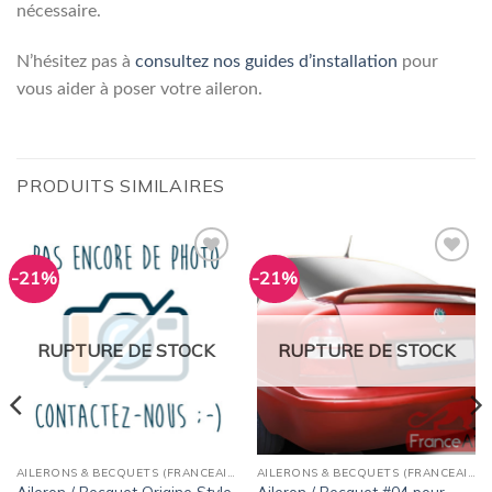
nécessaire.
N’hésitez pas à
consultez nos guides d’installation
pour
vous aider à poser votre aileron.
PRODUITS SIMILAIRES
-21%
-21%
Ajouter
Ajouter
à la
à la
wishlist
wishlist
RUPTURE DE STOCK
RUPTURE DE STOCK
AILERONS & BECQUETS (FRANCEAILERON)
AILERONS & BECQUETS (FRANCEAILERON)
Aileron / Becquet Origine Style
Aileron / Becquet #04 pour