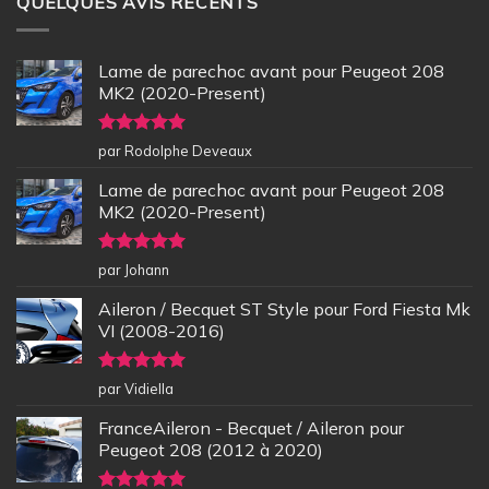
QUELQUES AVIS RÉCENTS
Lame de parechoc avant pour Peugeot 208
MK2 (2020-Present)
Note
5
sur
par Rodolphe Deveaux
5
Lame de parechoc avant pour Peugeot 208
MK2 (2020-Present)
Note
5
sur
par Johann
5
Aileron / Becquet ST Style pour Ford Fiesta Mk
VI (2008-2016)
Note
5
sur
par Vidiella
5
FranceAileron - Becquet / Aileron pour
Peugeot 208 (2012 à 2020)