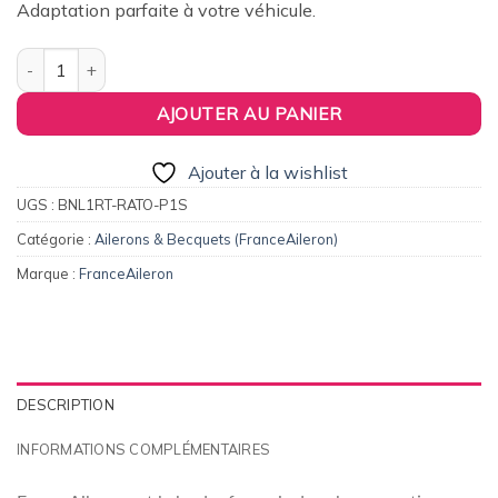
Adaptation parfaite à votre véhicule.
était :
est :
156,00€.
125,00€.
quantité de Aileron / Becquet Origine Replica pour Toyota Rav 4 
AJOUTER AU PANIER
Ajouter à la wishlist
UGS :
BNL1RT-RATO-P1S
Catégorie :
Ailerons & Becquets (FranceAileron)
Marque :
FranceAileron
DESCRIPTION
INFORMATIONS COMPLÉMENTAIRES