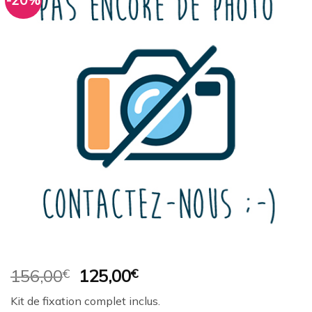
-20%
Ajouter
à la
wishlist
Le
Le
156,00
€
125,00
€
prix
prix
Kit de fixation complet inclus.
initial
actuel