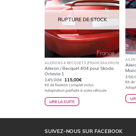
wishlist
wishlist
 DE STOCK
RUPTURE DE STOCK
AILE
TS (FRANCEAILERON)
AILERONS & BECQUETS (FRANCEAILERON)
Ailer
 Supérieur pour
Aileron / Becquet #04 pour Skoda
Mazd
Octavia 1
156,
Le
Le
Le
€
145,00
€
115,00
€
Kit de
prix
prix
prix
t inclus.
Kit de fixation complet inclus.
Adapta
actuel
initial
actuel
 votre véhicule.
Adaptation parfaite à votre véhicule.
est :
était :
est :
.
115,00€.
145,00€.
115,00€.
LIR
LIRE LA SUITE
SUIVEZ-NOUS SUR FACEBOOK