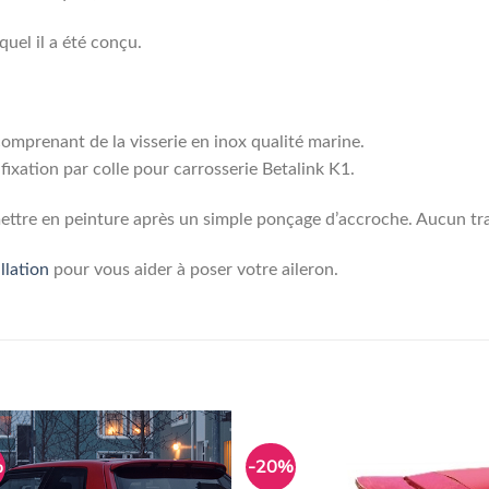
equel il a été conçu.
 comprenant de la visserie en inox qualité marine.
fixation par colle pour carrosserie Betalink K1.
e mettre en peinture après un simple ponçage d’accroche. Aucun tra
llation
pour vous aider à poser votre aileron.
%
-20%
Ajouter
Ajou
à la
à l