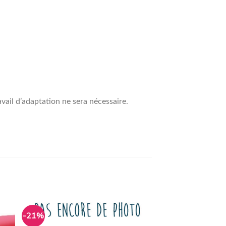
vail d’adaptation ne sera nécessaire.
-21%
ter
Ajouter
a
à la