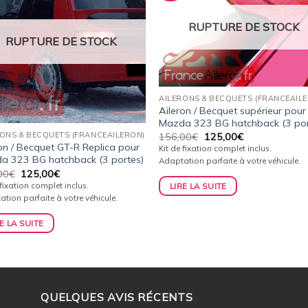
wishlist
wishl
RUPTURE DE STOCK
RUPTURE DE STOCK
AILERONS & BECQUETS (FRANCEAIL
Aileron / Becquet supérieur pour
Mazda 323 BG hatchback (3 por
Le
Le
RONS & BECQUETS (FRANCEAILERON)
156,00
€
125,00
€
prix
prix
on / Becquet GT-R Replica pour
Kit de fixation complet inclus.
initial
actuel
a 323 BG hatchback (3 portes)
Adaptation parfaite à votre véhicule.
était :
est :
Le
Le
00
€
125,00
€
156,00€.
125,00€.
prix
prix
 fixation complet inclus.
LIRE LA SUITE
initial
actuel
tion parfaite à votre véhicule.
était :
est :
156,00€.
125,00€.
E LA SUITE
QUELQUES AVIS RÉCENTS