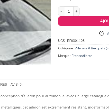
161,00€.
12
quantité de Aileron / Becquet 
AJO
A
UGS :
BF0301108
Catégorie :
Ailerons & Becquets (F
Marque :
FranceAileron
IRES
AVIS (0)
a conception d’aileron pour automobile, avec un large catalogue 
métalliques, cet aileron est extrêmement résistant, indéformabl