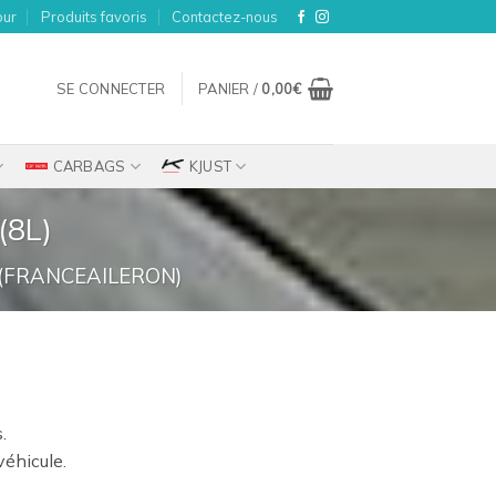
our
Produits favoris
Contactez-nous
SE CONNECTER
PANIER /
0,00
€
CARBAGS
KJUST
(8L)
(FRANCEAILERON)
ix
.
tuel
véhicule.
t :