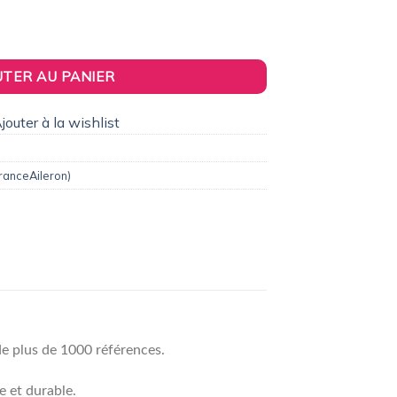
9,00€.
pour Audi A3 phase 1 (8L)
UTER AU PANIER
jouter à la wishlist
ranceAileron)
de plus de 1000 références.
e et durable.