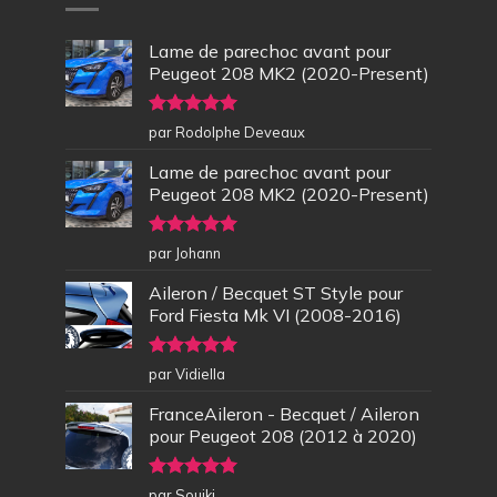
Lame de parechoc avant pour
Peugeot 208 MK2 (2020-Present)
Note
5
sur
par Rodolphe Deveaux
5
Lame de parechoc avant pour
Peugeot 208 MK2 (2020-Present)
Note
5
sur
par Johann
5
Aileron / Becquet ST Style pour
Ford Fiesta Mk VI (2008-2016)
Note
5
sur
par Vidiella
5
FranceAileron - Becquet / Aileron
pour Peugeot 208 (2012 à 2020)
Note
5
sur
par Souiki