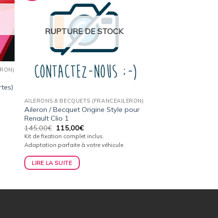
ist
wishlist
RUPTURE DE STOCK
ERON)
tes)
AILERONS & BECQUETS (FRANCEAILERON)
Aileron / Becquet Origine Style pour
Renault Clio 1
Le
Le
145,00
€
115,00
€
prix
prix
Kit de fixation complet inclus.
initial
actuel
Adaptation parfaite à votre véhicule.
était :
est :
145,00€.
115,00€.
LIRE LA SUITE