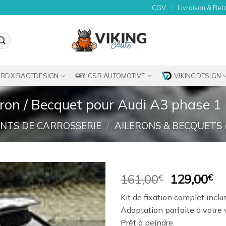
CGV
Livraison & Ret
RDX RACEDESIGN
CSR AUTOMOTIVE
VIKINGDESIGN
eron / Becquet pour Audi A3 phase 1 
NTS DE CARROSSERIE
/
AILERONS & BECQUETS 
Le
Le
161,00
€
129,00
€
prix
pr
Ajouter
Kit de fixation complet inclus
initial
ac
à la
Adaptation parfaite à votre 
était :
es
wishlist
Prêt à peindre.