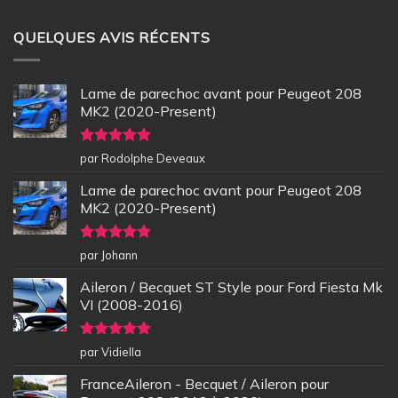
QUELQUES AVIS RÉCENTS
Lame de parechoc avant pour Peugeot 208
MK2 (2020-Present)
Note
5
sur
par Rodolphe Deveaux
5
Lame de parechoc avant pour Peugeot 208
MK2 (2020-Present)
Note
5
sur
par Johann
5
Aileron / Becquet ST Style pour Ford Fiesta Mk
VI (2008-2016)
Note
5
sur
par Vidiella
5
FranceAileron - Becquet / Aileron pour