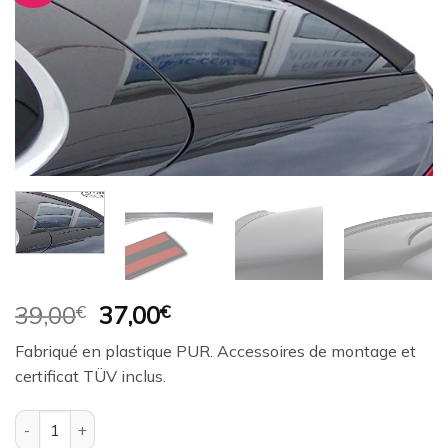
à la
wishlist
Le
Le
39,00
€
37,00
€
prix
prix
Fabriqué en plastique PUR. Accessoires de montage et
initial
actuel
certificat TÜV inclus.
était :
est :
39,00€.
37,00€.
quantité de Aileron de coffre RDX pour AUDI 80-B3/B4/T89 Cabr