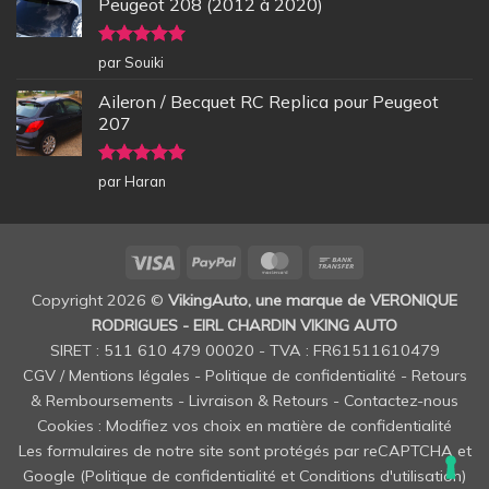
Peugeot 208 (2012 à 2020)
Note
5
sur
par Souiki
5
Aileron / Becquet RC Replica pour Peugeot
207
Note
5
sur
par Haran
5
Visa
PayPal
MasterCard
Bank
Transfer
Copyright 2026 ©
VikingAuto, une marque de VERONIQUE
RODRIGUES - EIRL CHARDIN VIKING AUTO
SIRET : 511 610 479 00020 - TVA : FR61511610479
CGV / Mentions légales
-
Politique de confidentialité
-
Retours
& Remboursements
-
Livraison & Retours
-
Contactez-nous
Cookies : Modifiez vos choix en matière de confidentialité
Les formulaires de notre site sont protégés par reCAPTCHA et
Google (
Politique de confidentialité
et
Conditions d'utilisation
)