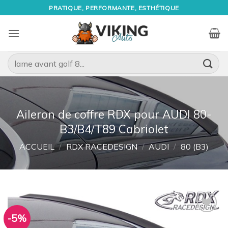
Passer
PRATIQUE, PERFORMANTE, ESTHÉTIQUE
au
contenu
Recherche
pour :
Aileron de coffre RDX pour AUDI 80-
B3/B4/T89 Cabriolet
ACCUEIL
/
RDX RACEDESIGN
/
AUDI
/
80 (B3)
-5%
Ajouter