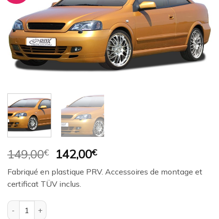
à la
wishlist
Le
Le
149,00
€
142,00
€
prix
prix
Fabriqué en plastique PRV. Accessoires de montage et
initial
actuel
certificat TÜV inclus.
était :
est :
149,00€.
142,00€.
quantité de Ajout / Lame de pare-chocs avant RDX pour OPEL As