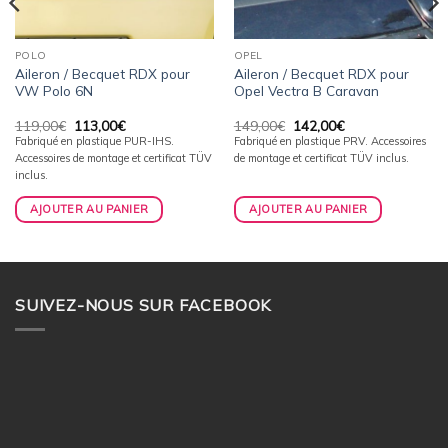
POLO
OPEL
Aileron / Becquet RDX pour
Aileron / Becquet RDX pour
VW Polo 6N
Opel Vectra B Caravan
Le
Le
Le
Le
119,00
€
113,00
€
149,00
€
142,00
€
prix
prix
prix
prix
Fabriqué en plastique PUR-IHS.
Fabriqué en plastique PRV. Accessoires
initial
actuel
initial
actuel
Accessoires de montage et certificat TÜV
de montage et certificat TÜV inclus.
était :
est :
était :
est :
119,00€.
113,00€.
149,00€.
142,00€.
inclus.
AJOUTER AU PANIER
AJOUTER AU PANIER
SUIVEZ-NOUS SUR FACEBOOK