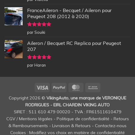
5
FranceAileron - Becquet / Aileron pour
Peugeot 208 (2012 à 2020)
Note
5
sur
par Souiki
5
Aileron / Becquet RC Replica pour Peugeot
207
Note
5
sur
par Haran
5
Visa
PayPal
MasterCard
Bank
Transfer
Copyright 2026 ©
VikingAuto, une marque de VERONIQUE
RODRIGUES - EIRL CHARDIN VIKING AUTO
SIRET : 511 610 479 00020 - TVA : FR61511610479
CGV / Mentions légales
-
Politique de confidentialité
-
Retours
& Remboursements
-
Livraison & Retours
-
Contactez-nous
Cookies : Modifiez vos choix en matière de confidentialité