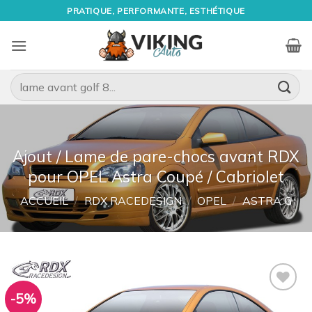
Passer
PRATIQUE, PERFORMANTE, ESTHÉTIQUE
au
contenu
Recherche
pour :
Ajout / Lame de pare-chocs avant RDX
pour OPEL Astra Coupé / Cabriolet
ACCUEIL
/
RDX RACEDESIGN
/
OPEL
/
ASTRA G
-5%
Ajouter