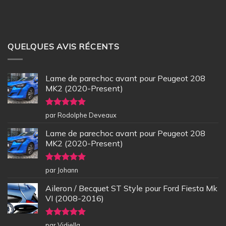
QUELQUES AVIS RÉCENTS
Lame de parechoc avant pour Peugeot 208
MK2 (2020-Present)
Note
5
sur
par Rodolphe Deveaux
5
Lame de parechoc avant pour Peugeot 208
MK2 (2020-Present)
Note
5
sur
par Johann
5
Aileron / Becquet ST Style pour Ford Fiesta Mk
VI (2008-2016)
Note
5
sur
par Vidiella