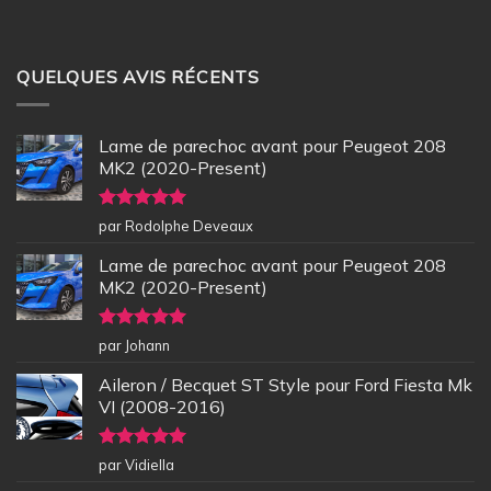
QUELQUES AVIS RÉCENTS
Lame de parechoc avant pour Peugeot 208
MK2 (2020-Present)
Note
5
sur
par Rodolphe Deveaux
5
Lame de parechoc avant pour Peugeot 208
MK2 (2020-Present)
Note
5
sur
par Johann
5
Aileron / Becquet ST Style pour Ford Fiesta Mk
VI (2008-2016)
Note
5
sur
par Vidiella
5