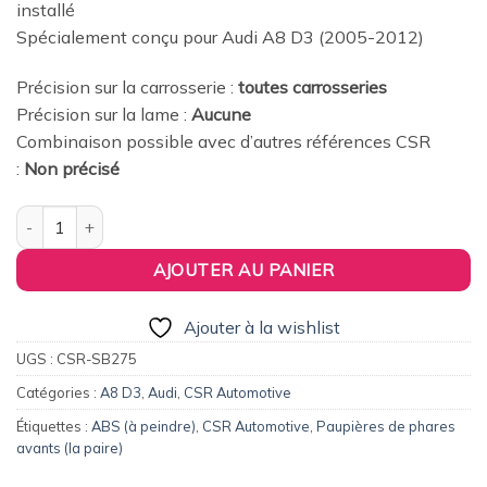
installé
Spécialement conçu pour Audi A8 D3 (2005-2012)
Précision sur la carrosserie :
toutes carrosseries
Précision sur la lame :
Aucune
Combinaison possible avec d’autres références CSR
:
Non précisé
quantité de CSR Automotive France - Paupières de phares avants
AJOUTER AU PANIER
Ajouter à la wishlist
UGS :
CSR-SB275
Catégories :
A8 D3
,
Audi
,
CSR Automotive
Étiquettes :
ABS (à peindre)
,
CSR Automotive
,
Paupières de phares
avants (la paire)