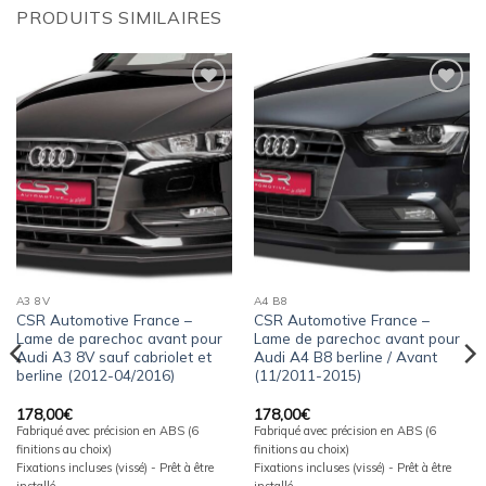
PRODUITS SIMILAIRES
Ajouter
Ajouter
à la
à la
wishlist
wishlist
A3 8V
A4 B8
CSR Automotive France –
CSR Automotive France –
Lame de parechoc avant pour
Lame de parechoc avant pour
Audi A3 8V sauf cabriolet et
Audi A4 B8 berline / Avant
berline (2012-04/2016)
(11/2011-2015)
178,00
€
178,00
€
Fabriqué avec précision en ABS (6
Fabriqué avec précision en ABS (6
finitions au choix)
finitions au choix)
Fixations incluses (vissé) - Prêt à être
Fixations incluses (vissé) - Prêt à être
installé
installé